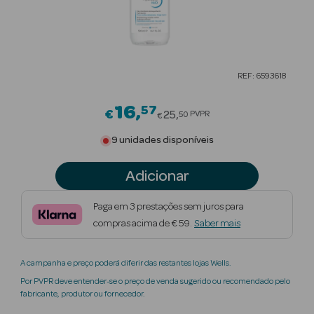
Beauty Season
Cuidados de
Cabelo
REF: 6593618
Beauty Season
Maquilhagem
16
57
Price reduced from
€
25
PVPR
50
€
Beauty Season
9 unidades disponíveis
Maquilhagem
Luxo
Adicionar
Beauty Season
Paga em 3 prestações sem juros para
Nutricosmética
compras acima de € 59.
Saber mais
Beauty Season
A campanha e preço poderá diferir das restantes lojas Wells.
Perfumes
Por PVPR deve entender-se o preço de venda sugerido ou recomendado pelo
fabricante, produtor ou fornecedor.
Beauty Season