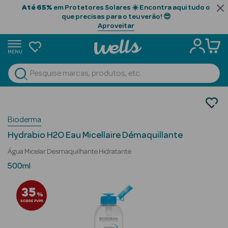
Até 65%
em Protetores Solares ☀️ Encontra aqui tudo o
que precisas para o teu verão! 😎
Aproveitar
MENU
portunidades
Ver Tudo
Beauty Season
Cosmética Rosto e Corpo
Cosmética Rosto
Beauty Season
Bioderma
Água Micelar
Cabelo
Hydrabio H2O Eau Micellaire Démaquillante
Profissional
Água Micelar Desmaquilhante Hidratante
Beauty Season
500ml
Cosmética
35
%
Beauty Season
SOBRE PVPR
Cosmética
Luxo