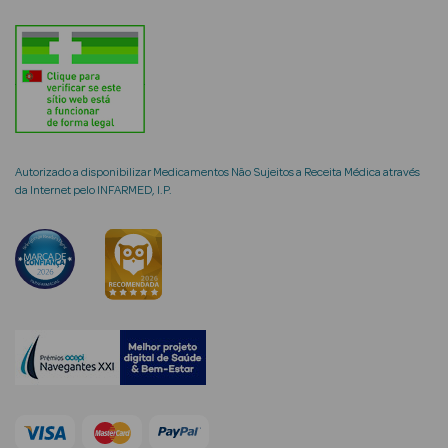
mética Rosto e
Autorizado a disponibilizar Medicamentos Não Sujeitos a Receita Médica através
Ver Tudo
da Internet pelo INFARMED, I.P.
Cosmética
Rosto
Hidratantes
Séruns Faciais
Creme de Olhos
Anti-
envelhecimento