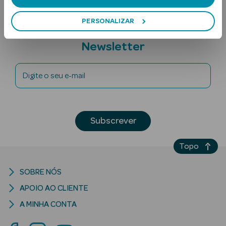
PERSONALIZAR
Subscreva a
Newsletter
Digite o seu e-mail
Ver Tudo
Solares
Subscrever
Corpo
Topo
Rosto
SOBRE NÓS
Lábios
APOIO AO CLIENTE
Solares Bebé e
A MINHA CONTA
Criança