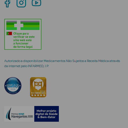
mética Rosto e
Ver Tudo
Cosmética
Autorizado a disponibilizar Medicamentos Não Sujeitos a Receita Médica através
Rosto
da Internet pelo INFARMED, I.P.
Hidratantes
Séruns Faciais
Creme de Olhos
Anti-
envelhecimento