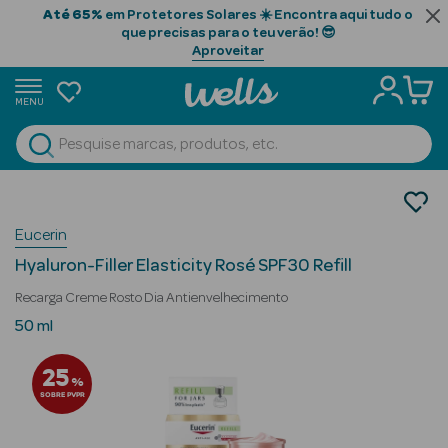
Até 65%
em Protetores Solares ☀️ Encontra aqui tudo o
que precisas para o teu verão! 😎
Aproveitar
MENU
portunidades
Ver Tudo
Beauty Season
Cosmética Rosto e Corpo
Cosmética Rosto
Beauty Season
Eucerin
Hidratantes
Cabelo
Hyaluron-Filler Elasticity Rosé SPF30 Refill
Profissional
Recarga Creme Rosto Dia Antienvelhecimento
Beauty Season
50 ml
Cosmética
25
%
Beauty Season
SOBRE PVPR
Cosmética
Luxo