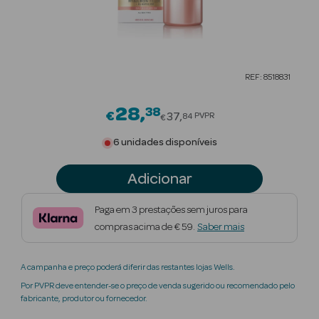
Beauty Season
Cuidados de
Cabelo
REF: 8518831
Beauty Season
Maquilhagem
28
38
Price reduced from
€
37
PVPR
84
€
Beauty Season
6 unidades disponíveis
Maquilhagem
Luxo
Adicionar
Beauty Season
Paga em 3 prestações sem juros para
Nutricosmética
compras acima de € 59.
Saber mais
Beauty Season
A campanha e preço poderá diferir das restantes lojas Wells.
Perfumes
Por PVPR deve entender-se o preço de venda sugerido ou recomendado pelo
fabricante, produtor ou fornecedor.
Beauty Season