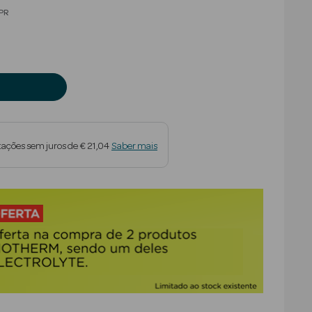
educed from
PR
ações sem juros de € 21,04
Saber mais