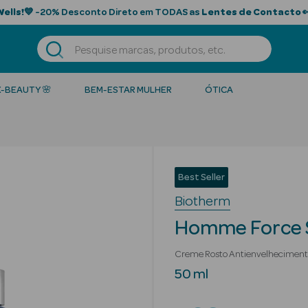
Wells!
💙 -20% Desconto Direto em TODAS as
Lentes de Contacto

K-BEAUTY 🌸
BEM-ESTAR MULHER
ÓTICA
Best Seller
Biotherm
Homme Force 
Creme Rosto Antienvelhecime
50 ml