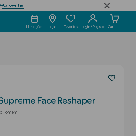
Aproveitar

Marcações
Lojas
Favoritos
Login / Registo
Carrinho
Supreme Face Reshaper
nto Homem