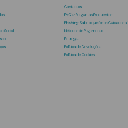
Contactos
dos
FAQ's: Perguntas Frequentes
Phishing: Sabe o que é e os Cuidados a
e Social
Métodos de Pagamento
osco
Entregas
iços
Política de Devoluções
Política de Cookies