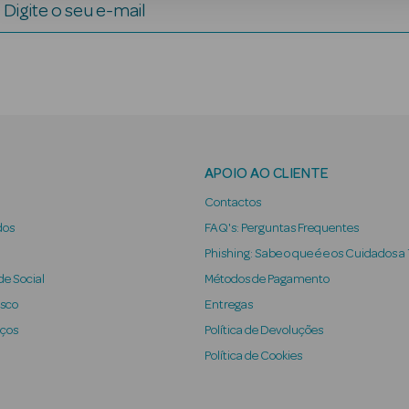
Digite o seu e-mail
APOIO AO CLIENTE
Contactos
dos
FAQ's: Perguntas Frequentes
Phishing: Sabe o que é e os Cuidados a
e Social
Métodos de Pagamento
osco
Entregas
iços
Política de Devoluções
Política de Cookies