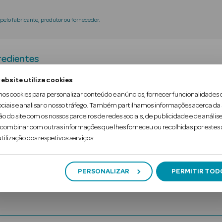
elo fabricante, produtor ou fornecedor.
redientes
ebsite utiliza cookies
rmonal que hidrata, repara e confere elasticidade 
mos cookies para personalizar conteúdo e anúncios, fornecer funcionalidades 
ociais e analisar o nosso tráfego. Também partilhamos informações acerca da
ecura e prurido da mucosa vaginal e dificuldade nas
ão do site com os nossos parceiros de redes sociais, de publicidade e de análise
ombinar com outras informações que lhes forneceu ou recolhidas por estes a
tilização dos respetivos serviços.
PERSONALIZAR
PERMITIR TOD