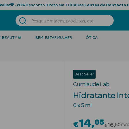
Wells!
💙 -20% Desconto Direto em TODAS as
Lentes de Contacto

K-BEAUTY 🌸
BEM-ESTAR MULHER
ÓTICA
Best Seller
Cumlaude Lab
Hidratante In
6 x 5 ml
14
85
€
Price r
16
50
PVP
€