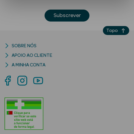
Subscrever
Topo
SOBRE NÓS
APOIO AO CLIENTE
Ver Tudo
Solares
A MINHA CONTA
Corpo
Rosto
Lábios
Solares Bebé e
Criança