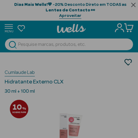
Dias Mais Wells!
💙 -20% Desconto Direto em TODAS as
Lentes de Contacto
👀
Aproveitar
MENU
portunidades
Ver Tudo
Beauty Season
Saúde
Higiene Íntima
Beauty Season
Cumlaude Lab
Hidratação
Cabelo
Hidratante Externo CLX
Profissional
30 ml + 100 ml
Beauty Season
10
Cosmética
%
SOBRE PVPR
Beauty Season
Cosmética
Luxo