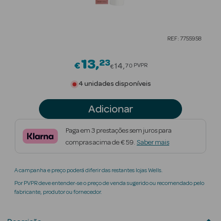
Beauty Season
Cuidados de
REF: 7755958
Cabelo
13
23
Price reduced from
Beauty Season
€
14
PVPR
70
€
Maquilhagem
4 unidades disponíveis
Beauty Season
Adicionar
Maquilhagem
Luxo
Paga em 3 prestações sem juros para
compras acima de € 59.
Saber mais
Beauty Season
Nutricosmética
A campanha e preço poderá diferir das restantes lojas Wells.
Beauty Season
Por PVPR deve entender-se o preço de venda sugerido ou recomendado pelo
Perfumes
fabricante, produtor ou fornecedor.
Beauty Season