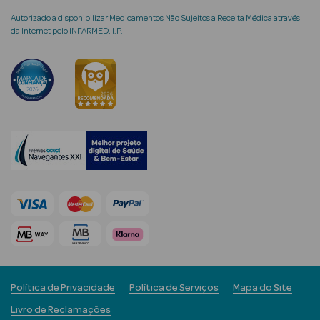
Autorizado a disponibilizar Medicamentos Não Sujeitos a Receita Médica através
da Internet pelo INFARMED, I.P.
mética Rosto e
Ver Tudo
Cosmética
Rosto
Hidratantes
Séruns Faciais
Creme de Olhos
Política de Privacidade
Política de Serviços
Mapa do Site
Anti-
envelhecimento
Livro de Reclamações