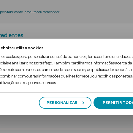
elo fabricante, produtor ou fornecedor.
redientes
ebsite utiliza cookies
para a zona genital externa, indicado nos estados 
mos cookies para personalizar conteúdo e anúncios, fornecer funcionalidades 
ociais e analisar o nosso tráfego. Também partilhamos informações acerca da
ação calmante, protetora e reequilibrante. É compa
ão do site com os nossos parceiros de redes sociais, de publicidade e de análise
Clinicamente testado.
ombinar com outras informações que lhes forneceu ou recolhidas por estes a
tilização dos respetivos serviços.
PERSONALIZAR
PERMITIR TOD