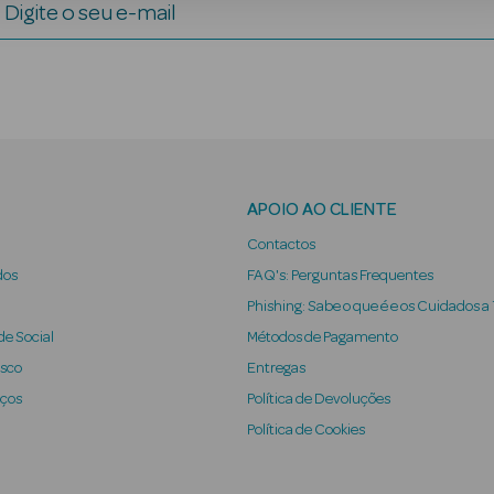
Digite o seu e-mail
APOIO AO CLIENTE
Contactos
dos
FAQ's: Perguntas Frequentes
Phishing: Sabe o que é e os Cuidados a
e Social
Métodos de Pagamento
osco
Entregas
iços
Política de Devoluções
Política de Cookies