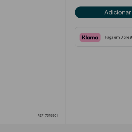
Adicionar
Paga em 3 pres
REF: 7379801