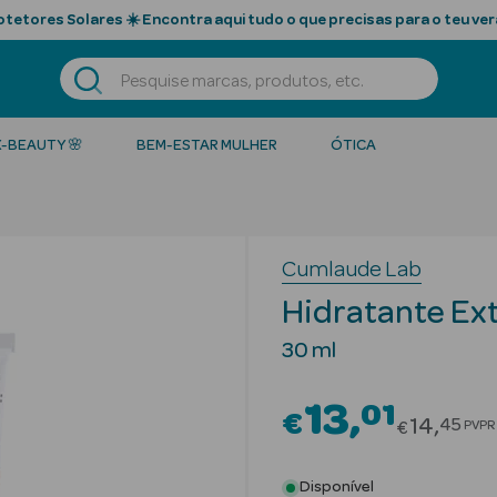
tetores Solares ☀️ Encontra aqui tudo o que precisas para o teu ver
K-BEAUTY 🌸
BEM-ESTAR MULHER
ÓTICA
Cumlaude Lab
Hidratante Ex
30 ml
13
01
€
Price re
14
45
PVPR
€
Disponível