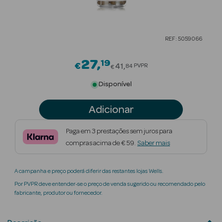
Beauty Season
Cuidados de
REF: 5059066
Cabelo
27
19
Price reduced from
Beauty Season
€
41
PVPR
84
€
Maquilhagem
Disponível
Beauty Season
Adicionar
Maquilhagem
Luxo
Paga em 3 prestações sem juros para
compras acima de € 59.
Saber mais
Beauty Season
Nutricosmética
A campanha e preço poderá diferir das restantes lojas Wells.
Beauty Season
Por PVPR deve entender-se o preço de venda sugerido ou recomendado pelo
Perfumes
fabricante, produtor ou fornecedor.
Beauty Season