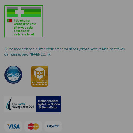
mética Rosto e
Autorizado a disponibilizar Medicamentos Não Sujeitos a Receita Médica através
Ver Tudo
da Internet pelo INFARMED, I.P.
Cosmética
Rosto
Hidratantes
Séruns Faciais
Creme de Olhos
Anti-
envelhecimento