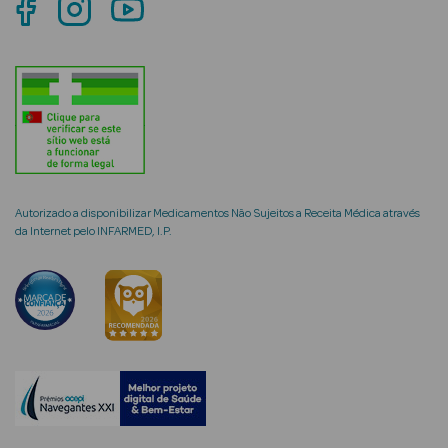
mética Rosto e
Ver Tudo
Cosmética
Autorizado a disponibilizar Medicamentos Não Sujeitos a Receita Médica através
Rosto
da Internet pelo INFARMED, I.P.
Hidratantes
Séruns Faciais
Creme de Olhos
Anti-
envelhecimento