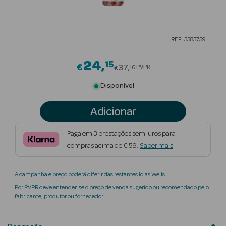
Beauty Season
Cuidados de
REF: 3583759
Cabelo
24
15
Price reduced from
Beauty Season
€
37
PVPR
16
€
Maquilhagem
Disponível
Beauty Season
Adicionar
Maquilhagem
Luxo
Paga em 3 prestações sem juros para
compras acima de € 59.
Saber mais
Beauty Season
Nutricosmética
A campanha e preço poderá diferir das restantes lojas Wells.
Beauty Season
Por PVPR deve entender-se o preço de venda sugerido ou recomendado pelo
Perfumes
fabricante, produtor ou fornecedor.
Beauty Season