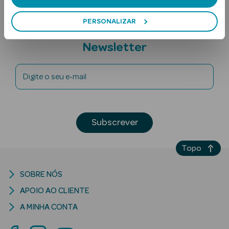
PERSONALIZAR
Subscreva a
Newsletter
Digite o seu e-mail
Ver Tudo
Solares
Subscrever
Corpo
Topo
Rosto
SOBRE NÓS
Lábios
APOIO AO CLIENTE
Solares Bebé e
A MINHA CONTA
Criança