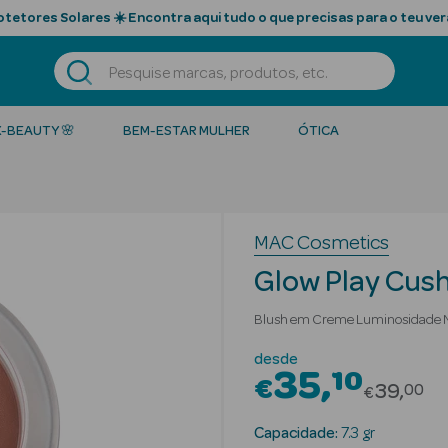
tetores Solares ☀️ Encontra aqui tudo o que precisas para o teu ver
K-BEAUTY 🌸
BEM-ESTAR MULHER
ÓTICA
MAC Cosmetics
Glow Play Cus
Blush em Creme Luminosidade N
desde
35
10
€
Price r
39
00
€
Capacidade:
7.3 gr