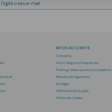
Digite o seu e-mail
APOIO AO CLIENTE
Contactos
dos
FAQ's: Perguntas Frequentes
Phishing: Sabe o que é e os Cuidados a
e Social
Métodos de Pagamento
osco
Entregas
iços
Política de Devoluções
Política de Cookies