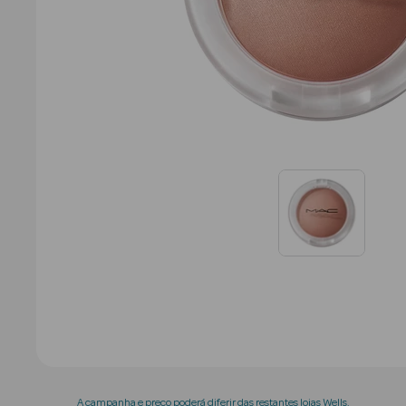
A campanha e preço poderá diferir das restantes lojas Wells.