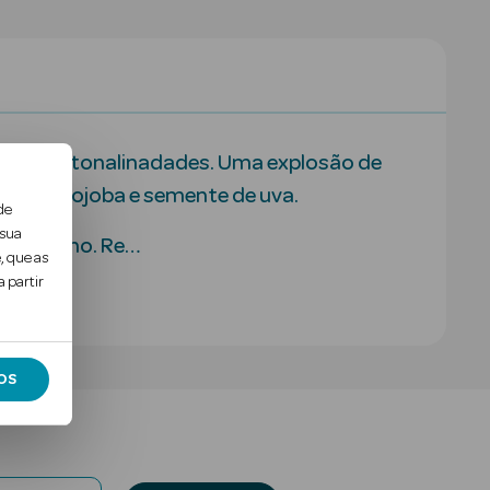
m novas tonalinadades. Uma explosão de
leo de jojoba e semente de uva.
de
 sua
um espelho. Re…
, que as
 partir
OS