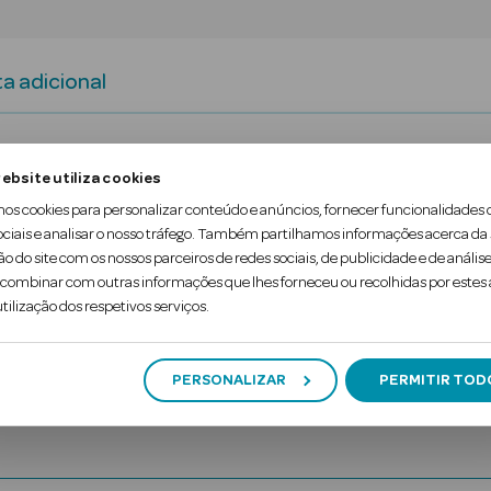
a adicional
cabamento glow mais viral, agora melhorado e co
ebsite utiliza cookies
ãs do rosto e lábios, enriquecido com vitamina E, ó
mos cookies para personalizar conteúdo e anúncios, fornecer funcionalidades 
ociais e analisar o nosso tráfego. Também partilhamos informações acerca da
ualquer momento e lugar, sem ser necessário usar 
ão do site com os nossos parceiros de redes sociais, de publicidade e de análise
ombinar com outras informações que lhes forneceu ou recolhidas por estes a
tilização dos respetivos serviços.
PERSONALIZAR
PERMITIR TOD