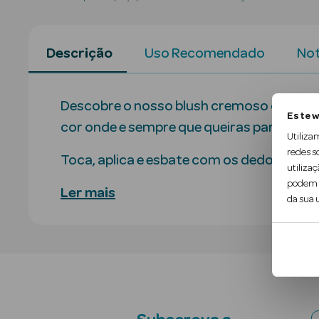
Descrição
Uso Recomendado
Not
Descobre o nosso blush cremoso com o a
Este w
cor onde e sempre que queiras para as maç
Utiliza
redes s
Toca, aplica e esbate com os dedos em q
utilizaç
podem c
Ler mais
da sua u