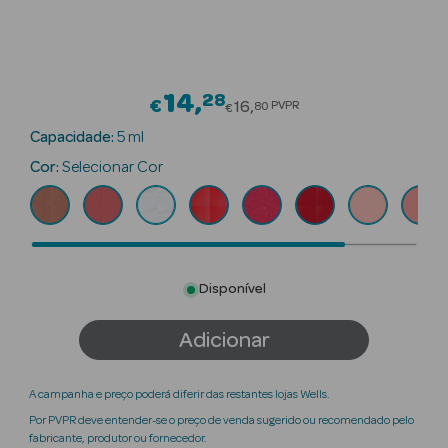
Beauty Season
Cuidados de
Cabelo
14
28
Price reduced from
€
16
PVPR
80
€
Beauty Season
Capacidade:
5 ml
Maquilhagem
Cor:
Selecionar Cor
Beauty Season
Maquilhagem
Luxo
Disponível
Beauty Season
Nutricosmética
Adicionar
Beauty Season
Perfumes
A campanha e preço poderá diferir das restantes lojas Wells.
Por PVPR deve entender-se o preço de venda sugerido ou recomendado pelo
Beauty Season
fabricante, produtor ou fornecedor.