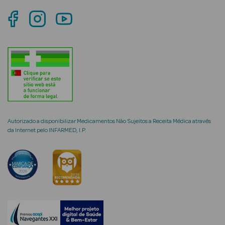
mética Rosto e
Ver Tudo
Cosmética
Rosto
Autorizado a disponibilizar Medicamentos Não Sujeitos a Receita Médica através
da Internet pelo INFARMED, I.P.
Hidratantes
Séruns Faciais
Creme de Olhos
Anti-
envelhecimento