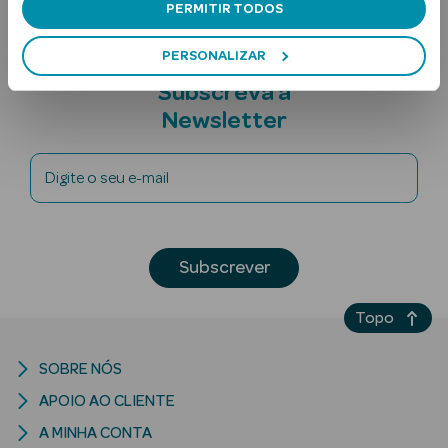
PERMITIR TODOS
PERSONALIZAR
Subscreva a
Newsletter
Digite o seu e-mail
Ver Tudo
Solares
Corpo
Subscrever
Rosto
Topo
Lábios
SOBRE NÓS
Solares Bebé e
APOIO AO CLIENTE
Criança
A MINHA CONTA