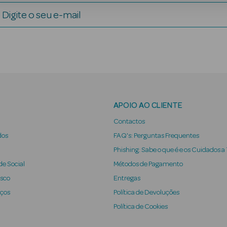
Digite o seu e-mail
APOIO AO CLIENTE
Contactos
dos
FAQ's: Perguntas Frequentes
Phishing: Sabe o que é e os Cuidados a
e Social
Métodos de Pagamento
osco
Entregas
iços
Política de Devoluções
Política de Cookies