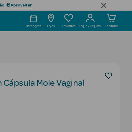
Aproveitar
ão! 😎
Marcações
Lojas
Favoritos
Login / Registo
Carrinho
 Cápsula Mole Vaginal