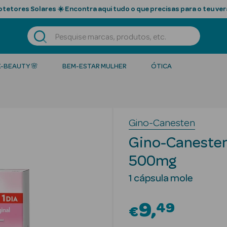
tetores Solares ☀️ Encontra aqui tudo o que precisas para o teu ver
K-BEAUTY 🌸
BEM-ESTAR MULHER
ÓTICA
Gino-Canesten
Gino-Canesten
500mg
1 cápsula mole
9
49
€