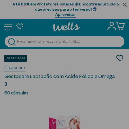
Até 65%
em Protetores Solares ☀️ Encontra aqui tudo o
que precisas para o teu verão! 😎
Aproveitar
MENU
portunidades
Ver Tudo
Beauty Season
Nutrição e Suplementos
Best Seller
Suplementos Alimentares
Beauty Season
Gestacare
Saúde da Mulher
Cabelo
Gestacare Lactação com Ácido Fólico e Omega
Profissional
3
Beauty Season
60 cápsulas
Cosmética
Beauty Season
Cosmética
Luxo