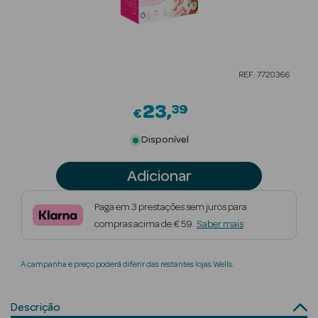
Beauty Season
Cuidados de
Cabelo
REF: 7720366
Beauty Season
23
Maquilhagem
39
€
Beauty Season
Disponível
Maquilhagem
Adicionar
Luxo
Beauty Season
Paga em 3 prestações sem juros para
Nutricosmética
compras acima de € 59.
Saber mais
Beauty Season
A campanha e preço poderá diferir das restantes lojas Wells.
Perfumes
Beauty Season
Descrição