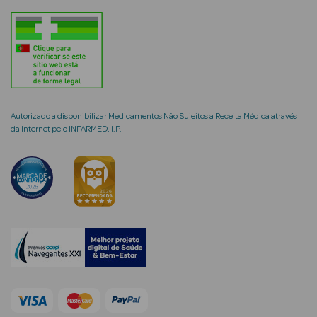
mética Rosto e
Autorizado a disponibilizar Medicamentos Não Sujeitos a Receita Médica através
Ver Tudo
da Internet pelo INFARMED, I.P.
Cosmética
Rosto
Hidratantes
Séruns Faciais
Creme de Olhos
Anti-
envelhecimento