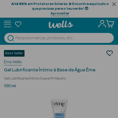
Até 65%
em Protetores Solares ☀️ Encontra aqui tudo o
que precisas para o teu verão! 😎
Aproveitar
MENU
portunidades
Ver Tudo
Beauty Season
Saúde
Best Seller
Saúde Sexual
Beauty Season
Éme Wells
Estimulantes e Lubrificantes
Cabelo
Gel Lubrificante Íntimo à Base de Água Éme
Profissional
Gel Lubrificante Íntimo Suave PH Neutro
Beauty Season
100 ml
Cosmética
Beauty Season
Cosmética
Luxo