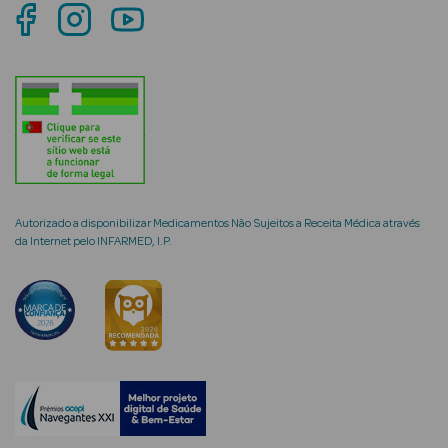
mética Rosto e
Ver Tudo
Cosmética
Autorizado a disponibilizar Medicamentos Não Sujeitos a Receita Médica através
Rosto
da Internet pelo INFARMED, I.P.
Hidratantes
Séruns Faciais
Creme de Olhos
Anti-
envelhecimento