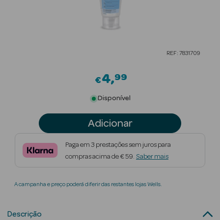
Beauty Season
Cuidados de
Cabelo
REF: 7831709
Beauty Season
Maquilhagem
4
99
€
Beauty Season
Disponível
Maquilhagem
Luxo
Adicionar
Beauty Season
Paga em 3 prestações sem juros para
Nutricosmética
compras acima de € 59.
Saber mais
Beauty Season
A campanha e preço poderá diferir das restantes lojas Wells.
Perfumes
Beauty Season
Descrição