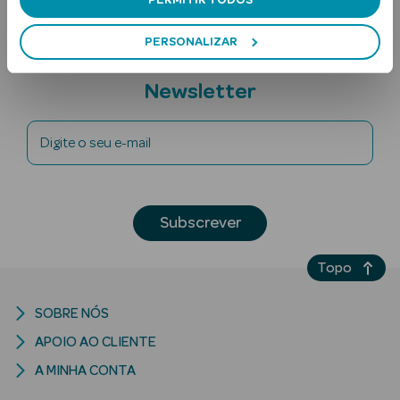
PERMITIR TODOS
PERSONALIZAR
Subscreva a
Newsletter
Digite o seu e-mail
Ver Tudo
Solares
Subscrever
Corpo
Topo
Rosto
Lábios
SOBRE NÓS
APOIO AO CLIENTE
Solares Bebé e
A MINHA CONTA
Criança