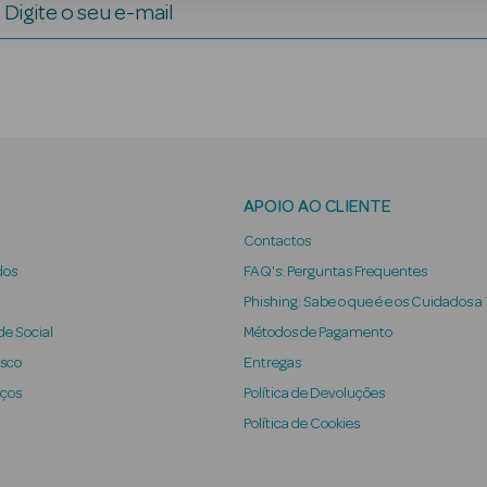
Digite o seu e-mail
APOIO AO CLIENTE
Contactos
dos
FAQ's: Perguntas Frequentes
Phishing: Sabe o que é e os Cuidados a
e Social
Métodos de Pagamento
osco
Entregas
iços
Política de Devoluções
Política de Cookies