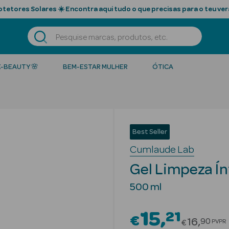
tetores Solares ☀️ Encontra aqui tudo o que precisas para o teu ver
K-BEAUTY 🌸
BEM-ESTAR MULHER
ÓTICA
Best Seller
Cumlaude Lab
Gel Limpeza Ín
500 ml
15
21
€
Price re
16
90
PVPR
€