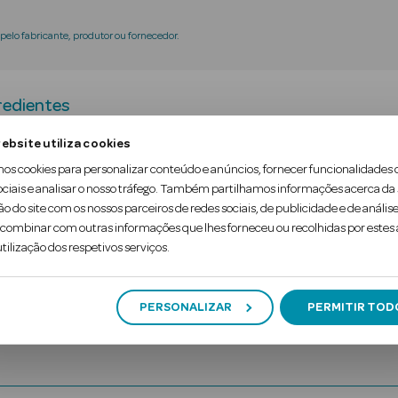
elo fabricante, produtor ou fornecedor.
redientes
ebsite utiliza cookies
pecífico para a higiene diária, na etapa menopáusic
mos cookies para personalizar conteúdo e anúncios, fornecer funcionalidades 
ociais e analisar o nosso tráfego. Também partilhamos informações acerca da
 de hipersensibilidade. Respeita o pH da pele e as
ão do site com os nossos parceiros de redes sociais, de publicidade e de análise
atológica e ginecologicamente testado.
ombinar com outras informações que lhes forneceu ou recolhidas por estes a
tilização dos respetivos serviços.
PERSONALIZAR
PERMITIR TOD