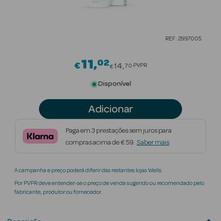
Beauty Season
Cuidados de
REF: 2997005
Cabelo
11
02
Price reduced from
Beauty Season
€
14
PVPR
70
€
Maquilhagem
Disponível
Beauty Season
Adicionar
Maquilhagem
Luxo
Paga em 3 prestações sem juros para
compras acima de € 59.
Saber mais
Beauty Season
Nutricosmética
A campanha e preço poderá diferir das restantes lojas Wells.
Beauty Season
Por PVPR deve entender-se o preço de venda sugerido ou recomendado pelo
Perfumes
fabricante, produtor ou fornecedor.
Beauty Season