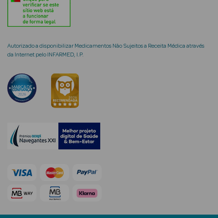
Autorizado a disponibilizar Medicamentos Não Sujeitos a Receita Médica através
mética Rosto e
da Internet pelo INFARMED, I.P.
Ver Tudo
Cosmética
Rosto
Hidratantes
Séruns Faciais
Creme de Olhos
Anti-
envelhecimento