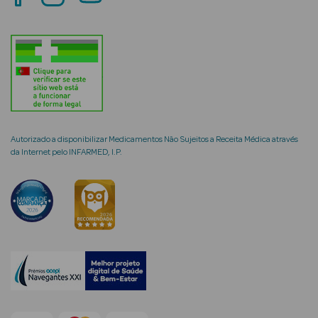
mética Rosto e
Ver Tudo
Autorizado a disponibilizar Medicamentos Não Sujeitos a Receita Médica através
Cosmética
da Internet pelo INFARMED, I.P.
Rosto
Hidratantes
Séruns Faciais
Creme de Olhos
Anti-
envelhecimento