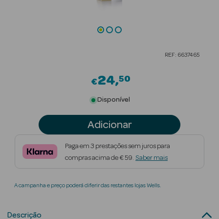
Beauty Season
Cuidados de
Cabelo
REF: 6637465
Beauty Season
Maquilhagem
24
50
€
Beauty Season
Disponível
Maquilhagem
Luxo
Adicionar
Beauty Season
Paga em 3 prestações sem juros para
Nutricosmética
compras acima de € 59.
Saber mais
Beauty Season
A campanha e preço poderá diferir das restantes lojas Wells.
Perfumes
Beauty Season
Descrição