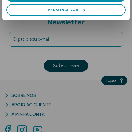
PERSONALIZAR
Subscreva a
Newsletter
Digite o seu e-mail
Ver Tudo
Solares
Subscrever
Corpo
Topo
Rosto
SOBRE NÓS
Lábios
APOIO AO CLIENTE
A MINHA CONTA
Solares Bebé e
Criança