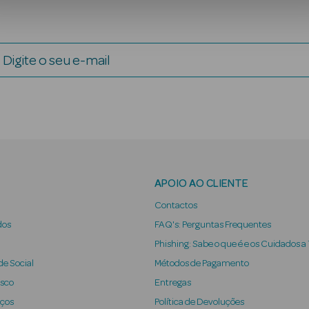
Digite o seu e-mail
APOIO AO CLIENTE
Contactos
dos
FAQ's: Perguntas Frequentes
Phishing: Sabe o que é e os Cuidados a
e Social
Métodos de Pagamento
osco
Entregas
iços
Política de Devoluções