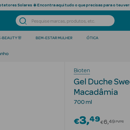
tetores Solares ☀️ Encontra aqui tudo o que precisas para o teu ver
K-BEAUTY 🌸
BEM-ESTAR MULHER
ÓTICA
anho
Bioten
Gel Duche Swe
Macadâmia
700 ml
3
49
€
Price red
6
49
PVPR
€