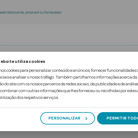
elo fabricante, produtor ou fornecedor.
 com extrato de Manteiga de Karité 100% orgânico qu
ebsite utiliza cookies
a pele um cuidado natural e delicado.
mos cookies para personalizar conteúdo e anúncios, fornecer funcionalidades 
ociais e analisar o nosso tráfego. Também partilhamos informações acerca da
hidratante que derrete à temperatura do corpo forn
ão do site com os nossos parceiros de redes sociais, de publicidade e de análise
ombinar com outras informações que lhes forneceu ou recolhidas por estes a
tilização dos respetivos serviços.
PERSONALIZAR
PERMITIR TOD