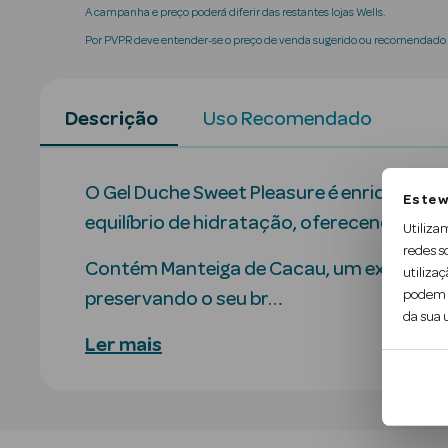
A campanha e preço poderá diferir das restantes lojas Wells.
Por PVPR deve entender-se o preço de venda sugerido ou recomendado p
Descrição
Uso Recomendado
O Gel Duche Sweet Pleasure é enriquecida
Este w
equilíbrio de hidratação, oferecendo à su
Utiliza
redes s
Contém Manteiga de Cacau, um excelente 
utilizaç
podem c
preservando o seu br…
da sua u
Ler mais