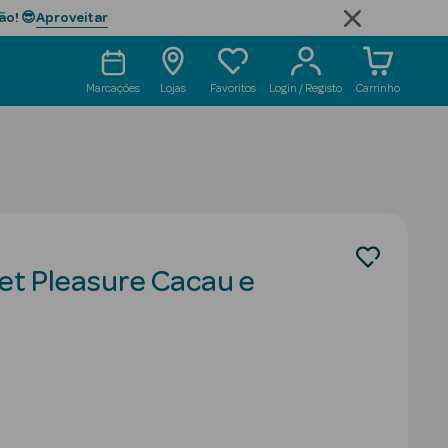
Aproveitar
ão! 😎
Marcações
Lojas
Favoritos
Login / Registo
Carrinho
et Pleasure Cacau e
uced from