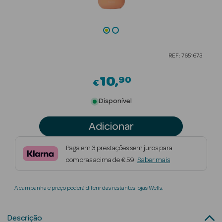
Beauty Season
Cuidados de
Cabelo
REF: 7651673
Beauty Season
Maquilhagem
10
90
€
Beauty Season
Disponível
Maquilhagem
Luxo
Adicionar
Beauty Season
Paga em 3 prestações sem juros para
Nutricosmética
compras acima de € 59.
Saber mais
Beauty Season
A campanha e preço poderá diferir das restantes lojas Wells.
Perfumes
Beauty Season
Descrição