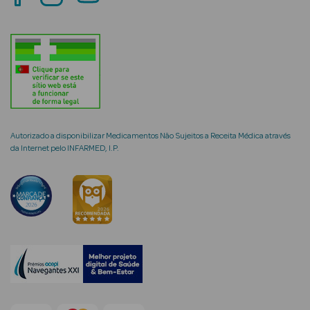
mética Rosto e
Ver Tudo
Autorizado a disponibilizar Medicamentos Não Sujeitos a Receita Médica através
Cosmética
da Internet pelo INFARMED, I.P.
Rosto
Hidratantes
Séruns Faciais
Creme de Olhos
Anti-
envelhecimento