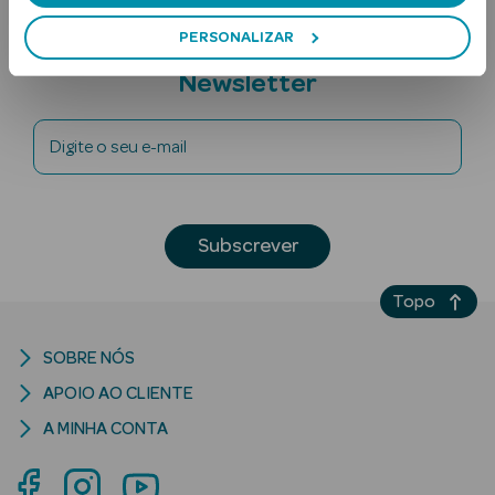
PERSONALIZAR
Subscreva a
Newsletter
Digite o seu e-mail
Ver Tudo
Solares
Subscrever
Corpo
Topo
Rosto
SOBRE NÓS
Lábios
APOIO AO CLIENTE
A MINHA CONTA
Solares Bebé e
Criança