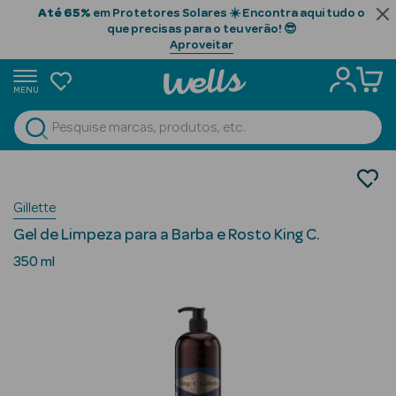
Até 65%
em Protetores Solares ☀️ Encontra aqui tudo o
que precisas para o teu verão! 😎
Aproveitar
MENU
portunidades
Ver Tudo
Beauty Season
Homem
Cuidados Barba
Beauty Season
Gillette
Champô para Barba
Cabelo
Gel de Limpeza para a Barba e Rosto King C.
Profissional
350 ml
Beauty Season
Cosmética
Beauty Season
Cosmética
Luxo