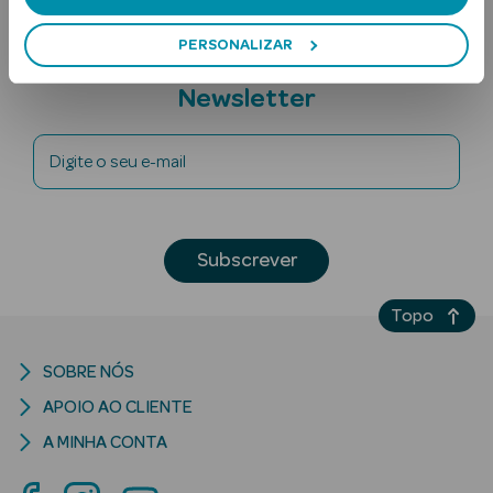
PERSONALIZAR
Subscreva a
Newsletter
Digite o seu e-mail
Ver Tudo
Solares
Subscrever
Corpo
Topo
Rosto
SOBRE NÓS
Lábios
APOIO AO CLIENTE
Solares Bebé e
A MINHA CONTA
Criança