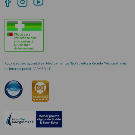
mética Rosto e
Ver Tudo
Cosmética
Autorizado a disponibilizar Medicamentos Não Sujeitos a Receita Médica através
Rosto
da Internet pelo INFARMED, I.P.
Hidratantes
Séruns Faciais
Creme de Olhos
Anti-
envelhecimento