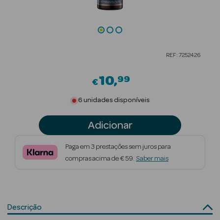
Beauty Season
Cuidados de
Cabelo
REF: 7252426
Beauty Season
Maquilhagem
10
99
€
Beauty Season
6 unidades disponíveis
Maquilhagem
Luxo
Adicionar
Beauty Season
Paga em 3 prestações sem juros para
Nutricosmética
compras acima de € 59.
Saber mais
Beauty Season
Perfumes
Descrição
Beauty Season