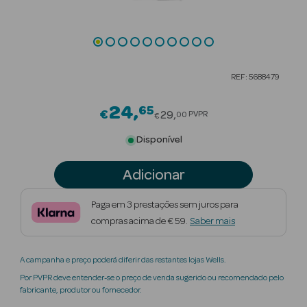
Beauty Season
Cuidados de
Cabelo
REF: 5688479
Beauty Season
Maquilhagem
24
65
Price reduced from
€
29
PVPR
00
€
Beauty Season
Disponível
Maquilhagem
Luxo
Adicionar
Beauty Season
Paga em 3 prestações sem juros para
Nutricosmética
compras acima de € 59.
Saber mais
Beauty Season
A campanha e preço poderá diferir das restantes lojas Wells.
Perfumes
Por PVPR deve entender-se o preço de venda sugerido ou recomendado pelo
fabricante, produtor ou fornecedor.
Beauty Season