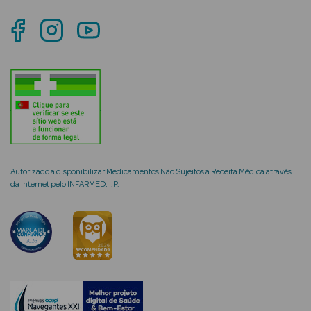
mética Rosto e
Ver Tudo
Cosmética
Rosto
Autorizado a disponibilizar Medicamentos Não Sujeitos a Receita Médica através
da Internet pelo INFARMED, I.P.
Hidratantes
Séruns Faciais
Creme de Olhos
Anti-
envelhecimento