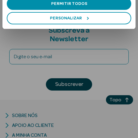
PERMITIR TODOS
PERSONALIZAR
Subscreva a
Newsletter
Digite o seu e-mail
Ver Tudo
Solares
Corpo
Subscrever
Rosto
Topo
Lábios
SOBRE NÓS
Solares Bebé e
APOIO AO CLIENTE
Criança
A MINHA CONTA