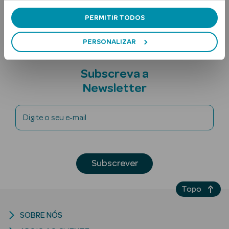
Nota adicional
PERMITIR TODOS
PERSONALIZAR
Subscreva a
Newsletter
Ver Tudo
Solares
Digite o seu e-mail
Corpo
Rosto
Subscrever
Lábios
Topo
Solares Bebé e
Criança
SOBRE NÓS