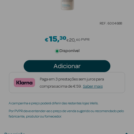
Beauty Season
Cuidados de
REF: 6004688
Cabelo
15
30
Price reduced from
Beauty Season
€
20
PVPR
40
€
Maquilhagem
Disponível
Beauty Season
Adicionar
Maquilhagem
Luxo
Paga em 3 prestações sem juros para
compras acima de € 59.
Saber mais
Beauty Season
Nutricosmética
A campanha e preço poderá diferir das restantes lojas Wells.
Beauty Season
Por PVPR deve entender-se o preço de venda sugerido ou recomendado pelo
Perfumes
fabricante, produtor ou fornecedor.
Beauty Season