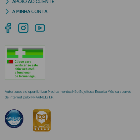
APOIO AO CLIENTE
A MINHA CONTA
mética Rosto e
Ver Tudo
Cosmética
Rosto
Hidratantes
Autorizado a disponibilizar Medicamentos Não Sujeitos a Receita Médica através
da Internet pelo INFARMED, I.P.
Séruns Faciais
Creme de Olhos
Anti-
envelhecimento