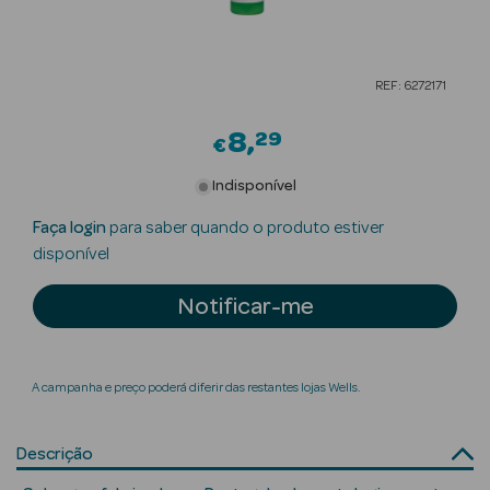
Beauty Season
Cuidados de
REF: 6272171
Cabelo
8
29
Beauty Season
€
Maquilhagem
Indisponível
Beauty Season
Faça login
para saber quando o produto estiver
Maquilhagem
disponível
Luxo
Notificar-me
Beauty Season
Nutricosmética
A campanha e preço poderá diferir das restantes lojas Wells.
Beauty Season
Perfumes
Descrição
Beauty Season