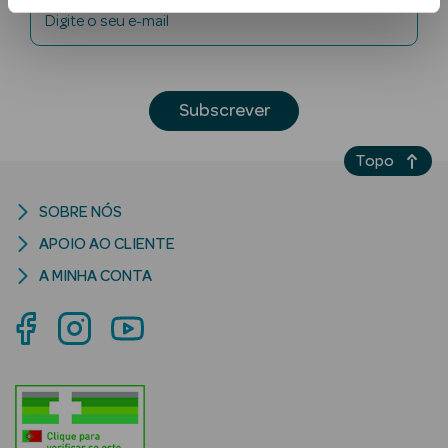
Digite o seu e-mail
Subscrever
Topo
Ver Tudo
SOBRE NÓS
Solares
APOIO AO CLIENTE
Corpo
A MINHA CONTA
Rosto
Lábios
Solares Bebé e
Criança