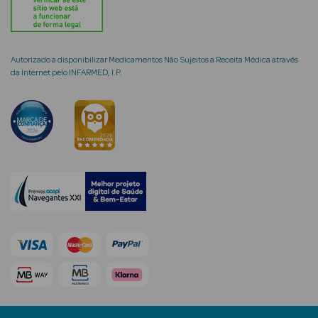
Autorizado a disponibilizar Medicamentos Não Sujeitos a Receita Médica através
da Internet pelo INFARMED, I.P.
mética Rosto e
Ver Tudo
Cosmética
Rosto
Hidratantes
Séruns Faciais
Creme de Olhos
Anti-
envelhecimento