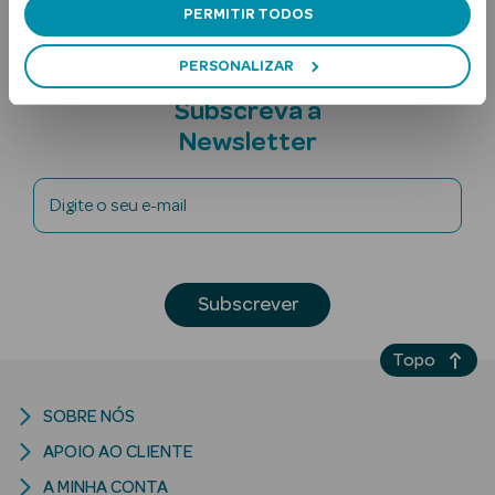
PERMITIR TODOS
PERSONALIZAR
Subscreva a
Newsletter
Digite o seu e-mail
Ver Tudo
Solares
Corpo
Subscrever
Rosto
Topo
Lábios
SOBRE NÓS
Solares Bebé e
APOIO AO CLIENTE
Criança
A MINHA CONTA