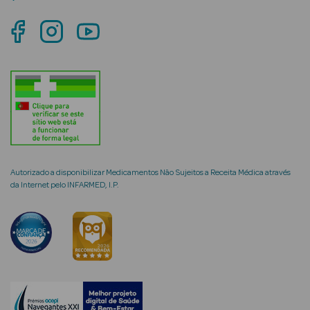
mética Rosto e
Ver Tudo
Cosmética
Rosto
Autorizado a disponibilizar Medicamentos Não Sujeitos a Receita Médica através
da Internet pelo INFARMED, I.P.
Hidratantes
Séruns Faciais
Creme de Olhos
Anti-
envelhecimento