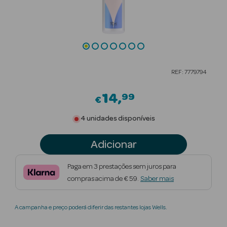
Beauty Season
Cuidados de
Cabelo
Beauty Season
REF: 7779794
Maquilhagem
14
99
€
Beauty Season
Maquilhagem
4 unidades disponíveis
Luxo
Adicionar
Beauty Season
Nutricosmética
Paga em 3 prestações sem juros para
compras acima de € 59.
Saber mais
Beauty Season
Perfumes
A campanha e preço poderá diferir das restantes lojas Wells.
Beauty Season