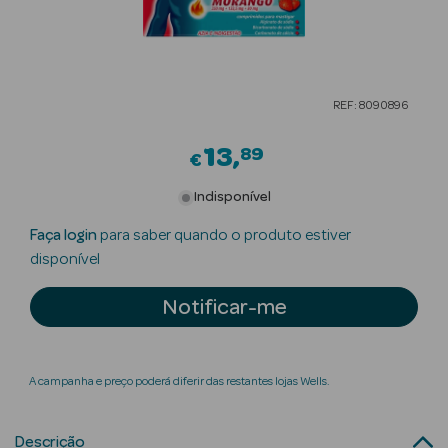
Beauty Season
Cuidados de
Cabelo
REF: 8090896
Beauty Season
13
Maquilhagem
89
€
Beauty Season
Indisponível
Maquilhagem
Faça login
para saber quando o produto estiver
Luxo
disponível
Beauty Season
Notificar-me
Nutricosmética
Beauty Season
A campanha e preço poderá diferir das restantes lojas Wells.
Perfumes
Beauty Season
Descrição