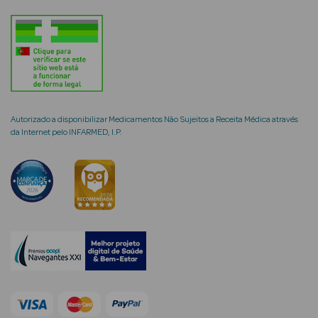
mética Rosto e
Autorizado a disponibilizar Medicamentos Não Sujeitos a Receita Médica através
Ver Tudo
da Internet pelo INFARMED, I.P.
Cosmética
Rosto
Hidratantes
Séruns Faciais
Creme de Olhos
Anti-
envelhecimento