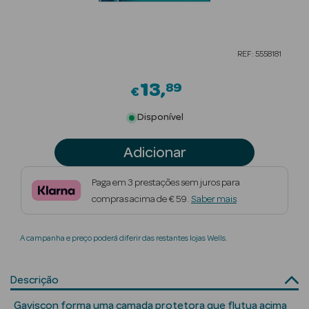
Beauty Season
Cuidados de
REF: 5558181
Cabelo
13
89
Beauty Season
€
Maquilhagem
Disponível
Beauty Season
Adicionar
Maquilhagem
Luxo
Paga em 3 prestações sem juros para
compras acima de € 59.
Saber mais
Beauty Season
Nutricosmética
A campanha e preço poderá diferir das restantes lojas Wells.
Beauty Season
Perfumes
Descrição
Beauty Season
Gaviscon forma uma camada protetora que flutua acima