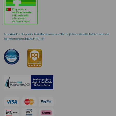
mética Rosto e
Autorizado a disponibilizar Medicamentos Não Sujeitos a Receita Médica através
da Internet pelo INFARMED, I.P.
Ver Tudo
Cosmética
Rosto
Hidratantes
Séruns Faciais
Creme de Olhos
Anti-
envelhecimento