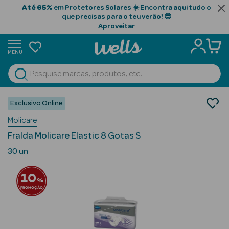
Até 65%
em Protetores Solares ☀️ Encontra aqui tudo o
que precisas para o teu verão! 😎
Aproveitar
MENU
portunidades
Ver Tudo
Beauty Season
Ortopedia
Exclusivo Online
Incontinência
Beauty Season
Molicare
Fraldas
Cabelo
Fralda Molicare Elastic 8 Gotas S
Profissional
30 un
Beauty Season
10
Cosmética
%
PROMOÇÃO
Beauty Season
Cosmética
Luxo