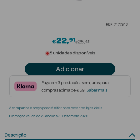
Beauty Season
Cuidados de
REF: 7477243
Cabelo
22
91
Price reduced from
Beauty Season
€
25
45
€
Maquilhagem
5 unidades disponíveis
Beauty Season
Adicionar
Maquilhagem
Luxo
Paga em 3 prestações sem juros para
compras acima de € 59.
Saber mais
Beauty Season
Nutricosmética
A campanha e preço poderá diferir das restantes lojas Wells.
Beauty Season
Promoção válida de 2 Janeiro a 31 Dezembro 2026
Perfumes
Beauty Season
Descrição