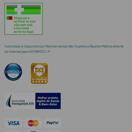
mética Rosto e
Autorizado a disponibilizar Medicamentos Não Sujeitos a Receita Médica através
da Internet pelo INFARMED, I.P.
Ver Tudo
Cosmética
Rosto
Hidratantes
Séruns Faciais
Creme de Olhos
Anti-
envelhecimento