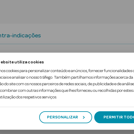
tra-indicações
ajuste, adaptando-se a todas as formas e movimen
ebsite utiliza cookies
plicar. Ergonómica. A combinação das abas laterais 
mos cookies para personalizar conteúdo e anúncios, fornecer funcionalidades 
ociais e analisar o nosso tráfego. Também partilhamos informações acerca da
lização simples e segura.
ão do site com os nossos parceiros de redes sociais, de publicidade e de análise
ombinar com outras informações que lhes forneceu ou recolhidas por estes a
ido às aba…
tilização dos respetivos serviços.
PERSONALIZAR
PERMITIR TOD