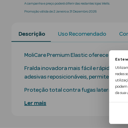
A campanha e preço poderá diferir das restantes lojas Wells.
Promoção válida de 2 Janeiro a 31 Dezembro 2026
Descrição
Uso Recomendado
Con
MoliCare Premium Elastic oferece ótimo 
Este w
Fralda inovadora mais fácil e rápida de a
Utiliza
redes s
adesivas reposicionáveis, permite uma uti
utilizaç
podem c
Proteção total contra fugas laterais dev
da sua u
Ler mais