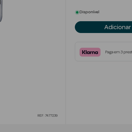
Disponível
Adicionar
Paga em 3 pres
REF: 7477239