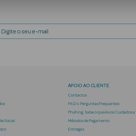
Digite o seu e-mail
APOIO AO CLIENTE
Contactos
dos
FAQ's: Perguntas Frequentes
Phishing: Sabe o que é e os Cuidados a
e Social
Métodos de Pagamento
osco
Entregas