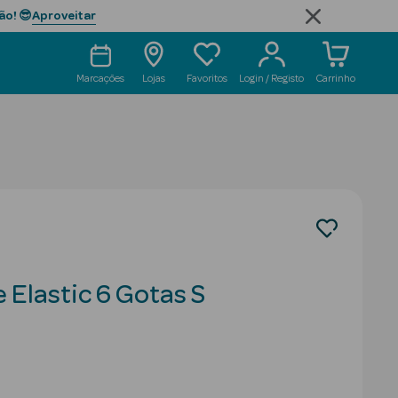
Aproveitar
ão! 😎
Marcações
Lojas
Favoritos
Login / Registo
Carrinho
 Elastic 6 Gotas S
duced from