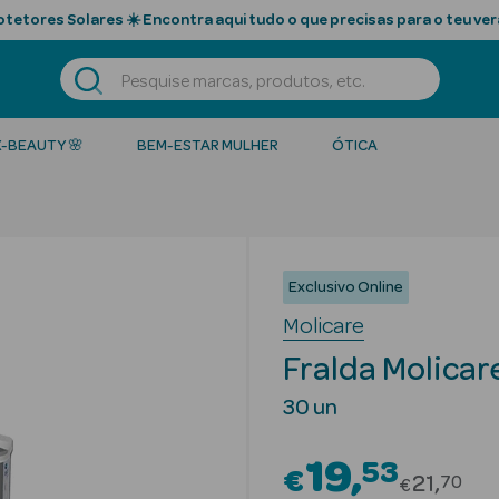
tetores Solares ☀️ Encontra aqui tudo o que precisas para o teu ver
K-BEAUTY 🌸
BEM-ESTAR MULHER
ÓTICA
Exclusivo Online
Molicare
Fralda Molicare
30 un
19
53
€
Price re
21
70
€