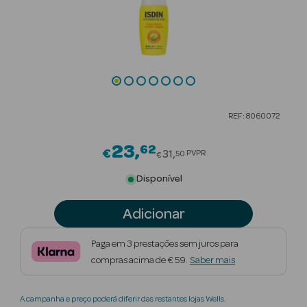
Beauty Season
Cuidados de
Cabelo
Beauty Season
Maquilhagem
REF: 8060072
Beauty Season
23
62
Price reduced from
Maquilhagem
€
31
PVPR
50
€
Luxo
Disponível
Beauty Season
Adicionar
Nutricosmética
Paga em 3 prestações sem juros para
Beauty Season
compras acima de € 59.
Saber mais
Perfumes
Beauty Season
A campanha e preço poderá diferir das restantes lojas Wells.