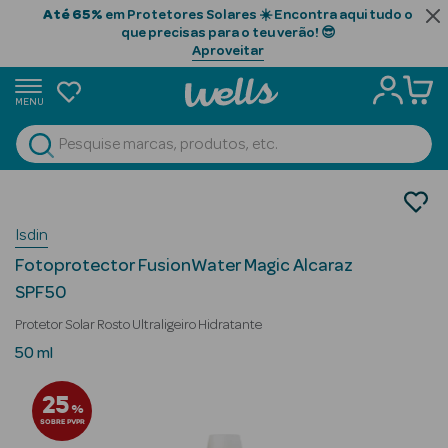
Até 65%
em Protetores Solares ☀️ Encontra aqui tudo o
que precisas para o teu verão! 😎
Aproveitar
MENU
portunidades
Ver Tudo
Beauty Season
Cosmética Rosto e Corpo
Protetores Solares
Beauty Season
Isdin
Protetores Solares de Rosto
Cabelo
Fotoprotector FusionWater Magic Alcaraz
Profissional
SPF50
Beauty Season
Protetor Solar Rosto Ultraligeiro Hidratante
Cosmética
50 ml
Beauty Season
25
%
Cosmética
SOBRE PVPR
Luxo