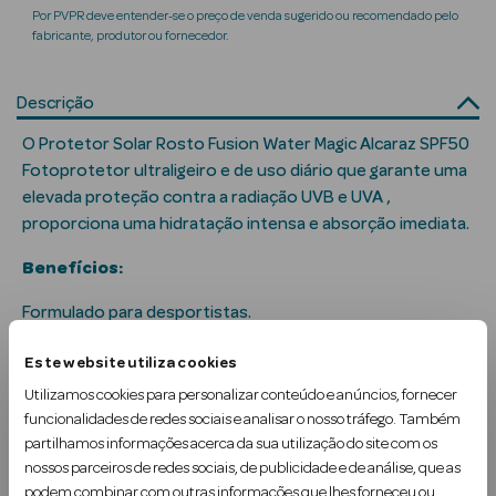
Solares
Por PVPR deve entender-se o preço de venda sugerido ou recomendado pelo
fabricante, produtor ou fornecedor.
Descrição
O Protetor Solar Rosto Fusion Water Magic Alcaraz SPF50
Fotoprotetor ultraligeiro e de uso diário que garante uma
elevada proteção contra a radiação UVB e UVA ,
proporciona uma hidratação intensa e absorção imediata.
Benefícios:
a Pesada
Formulado para desportistas.
Não comedogénico.
Este website utiliza cookies
Utilizamos cookies para personalizar conteúdo e anúncios, fornecer
Oil-free.
funcionalidades de redes sociais e analisar o nosso tráfego. Também
Hipoalergénico.
partilhamos informações acerca da sua utilização do site com os
nossos parceiros de redes sociais, de publicidade e de análise, que as
Ler mais
podem combinar com outras informações que lhes forneceu ou