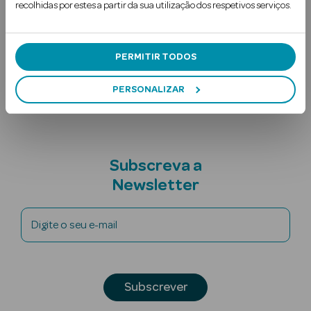
recolhidas por estes a partir da sua utilização dos respetivos serviços.
Uso Recomendado
Ingredientes
PERMITIR TODOS
Nota adicional
PERSONALIZAR
Ver Tudo
Solares
Subscreva a
Corpo
Newsletter
Rosto
Digite o seu e-mail
Lábios
Solares Bebé e
Subscrever
Criança