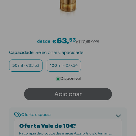
Beauty Season
Cuidados de
Cabelo
Beauty Season
63
53
Price reduced fro
desde
€
117
PVPR
65
€
Maquilhagem
Capacidade:
Selecionar Capacidade
Beauty Season
50 ml
- €63,53
100 ml
- €77,34
Maquilhagem
Luxo
Disponível
Beauty Season
Adicionar
Nutricosmética
Beauty Season
Oferta especial
Perfumes
Oferta Vale de 10€!
Beauty Season
Na compra de produtos das marcas Azzaro, Giorgio Armani,