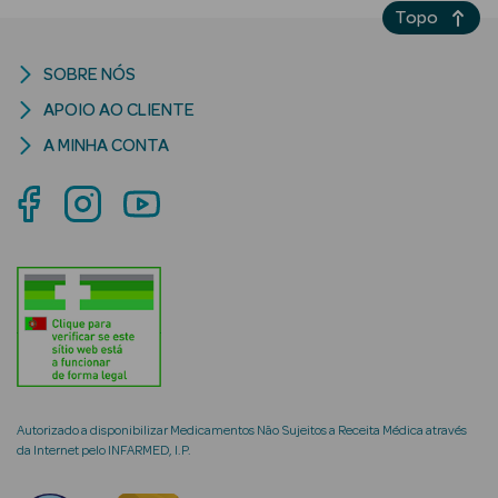
Topo
SOBRE NÓS
APOIO AO CLIENTE
mética Rosto e
A MINHA CONTA
Ver Tudo
Cosmética
Rosto
Hidratantes
Séruns Faciais
Creme de Olhos
Autorizado a disponibilizar Medicamentos Não Sujeitos a Receita Médica através
da Internet pelo INFARMED, I.P.
Anti-
envelhecimento