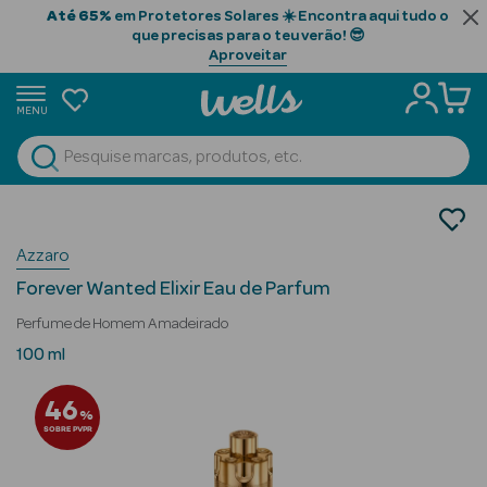
Até 65%
em Protetores Solares ☀️ Encontra aqui tudo o
que precisas para o teu verão! 😎
Aproveitar
MENU
portunidades
Ver Tudo
Beauty Season
Perfumes
Perfumes Homem
Beauty Season
Azzaro
Eau de Parfum
Cabelo
Forever Wanted Elixir Eau de Parfum
Profissional
Perfume de Homem Amadeirado
Beauty Season
100 ml
Cosmética
46
%
Beauty Season
SOBRE PVPR
Cosmética
Luxo