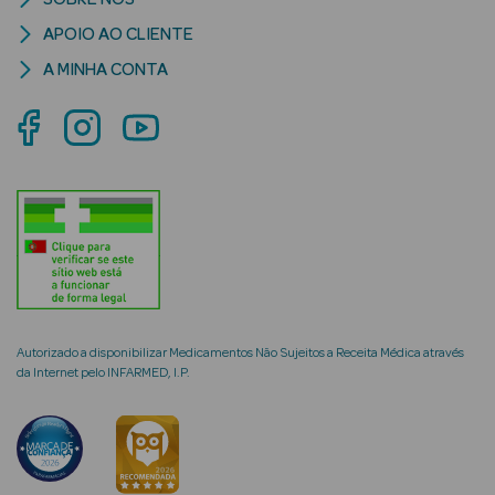
APOIO AO CLIENTE
Criança
A MINHA CONTA
Autorizado a disponibilizar Medicamentos Não Sujeitos a Receita Médica através
da Internet pelo INFARMED, I.P.
a Rosto e