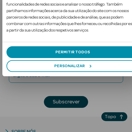
funcionalidades de redes sociais e analisar o nosso tráfego. Também
partilhamos informações acerca da sua utilização do site com os nossos
Nota adicional
parceiros de redes sociais, de publicidade e de análise, que as podem
combinar com outras informações que lhes forneceu ou recolhidas por es
a partir da sua utilização dos respetivos serviços.
Subscreva a
PERMITIR TODOS
Newsletter
PERSONALIZAR
Digite o seu e-mail
s
Subscrever
Topo
SOBRE NÓS