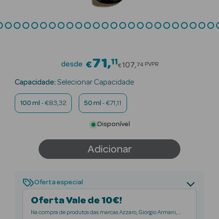
ty Season
ados de
lo
ty Season
71
11
Price reduced from
ilhagem
desde
€
107
PVPR
74
€
Capacidade:
Selecionar Capacidade
ty Season
ilhagem
100 ml
- €83,32
50 ml
- €71,11
Disponível
ty Season
icosmética
Adicionar
ty Season
umes
Oferta especial
ty Season
Oferta Vale de 10€!
res
Na compra de produtos das marcas Azzaro, Giorgio Armani,