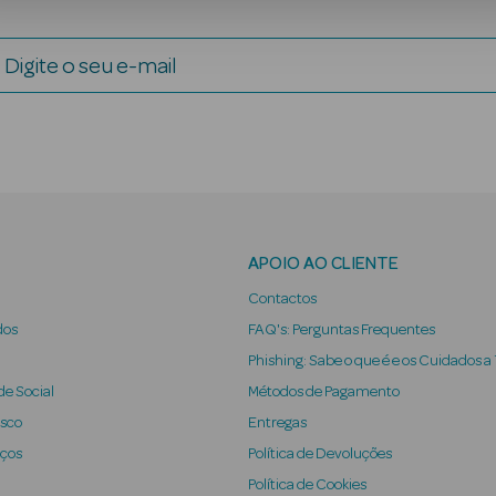
Digite o seu e-mail
APOIO AO CLIENTE
Contactos
dos
FAQ's: Perguntas Frequentes
Phishing: Sabe o que é e os Cuidados a
e Social
Métodos de Pagamento
osco
Entregas
iços
Política de Devoluções
Política de Cookies