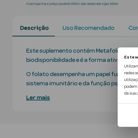
A campanha e preço poderá diferir das restantes lojas Wells.
Descrição
Uso Recomendado
Con
Este suplemento contém Metafolin, um fo
Este w
biodisponibilidade e é a forma ativa do áci
Utiliza
redes s
O folato desempenha um papel fundamenta
utilizaç
sistema imunitário e da função psicológic
podem c
da sua u
Ler mais