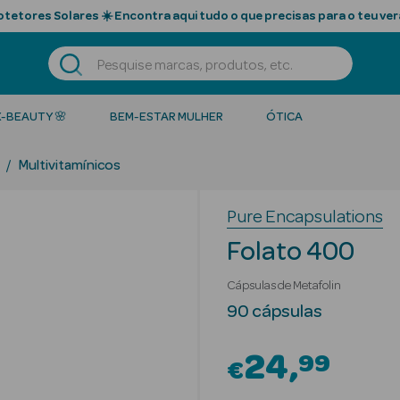
tetores Solares ☀️ Encontra aqui tudo o que precisas para o teu ver
K-BEAUTY 🌸
BEM-ESTAR MULHER
ÓTICA
Multivitamínicos
Pure Encapsulations
Folato 400
Cápsulas de Metafolin
90 cápsulas
24
99
€