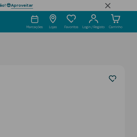
Aproveitar
ão! 😎
Marcações
Lojas
Favoritos
Login / Registo
Carrinho