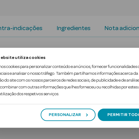
tra-indicações
Ingredientes
Nota adicion
lato patenteado na forma de 5-metiltetrahidrofol
ebsite utiliza cookies
do fólico.
mos cookies para personalizar conteúdo e anúncios, fornecer funcionalidades 
ociais e analisar o nosso tráfego. Também partilhamos informações acerca da
l na redução do cansaço e da fadiga, além de con
ão do site com os nossos parceiros de redes sociais, de publicidade e de análise
a. É t…
ombinar com outras informações que lhes forneceu ou recolhidas por estes a
tilização dos respetivos serviços.
PERSONALIZAR
PERMITIR TOD