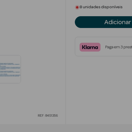
8 unidades disponíveis
Adicionar
Paga em 3 pres
REF: 8451356