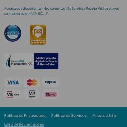
Autorizado a disponibilizar Medicamentos Não Sujeitos a Receita Médica através
da Internet pelo INFARMED, I.P.
mética Rosto e
Ver Tudo
Cosmética
Rosto
Hidratantes
Séruns Faciais
Creme de Olhos
Anti-
Política de Privacidade
Política de Serviços
Mapa do Site
envelhecimento
Livro de Reclamações