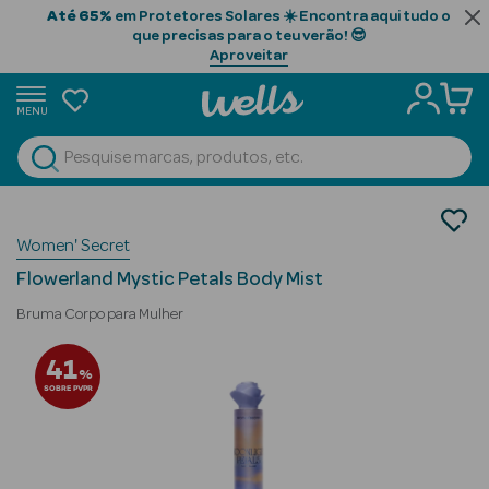
Até 65%
em Protetores Solares ☀️ Encontra aqui tudo o
que precisas para o teu verão! 😎
Aproveitar
MENU
portunidades
Ver Tudo
Beauty Season
Perfumes
Women' Secret
Perfumes Mulher
Beauty Season
Brumas Perfumadas
Cabelo
Flowerland Mystic Petals Body Mist
Profissional
Bruma Corpo para Mulher
Beauty Season
41
%
Cosmética
SOBRE PVPR
Beauty Season
Cosmética
Luxo