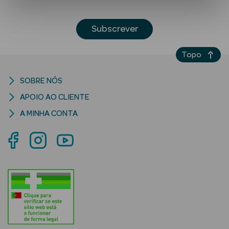
Subscrever
Topo
SOBRE NÓS
Ver Tudo
APOIO AO CLIENTE
Solares
A MINHA CONTA
Corpo
Rosto
Lábios
Solares Bebé e
Criança