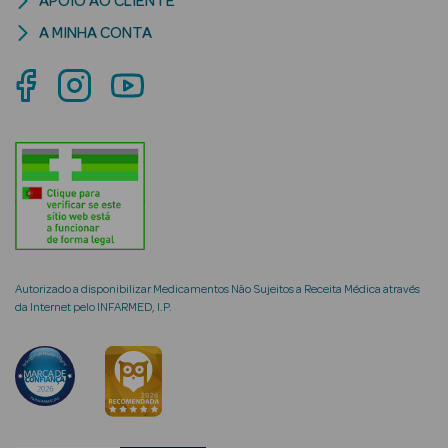
APOIO AO CLIENTE
A MINHA CONTA
mética Rosto e
Ver Tudo
Cosmética
Rosto
Hidratantes
Autorizado a disponibilizar Medicamentos Não Sujeitos a Receita Médica através
da Internet pelo INFARMED, I.P.
Séruns Faciais
Creme de Olhos
Anti-
envelhecimento