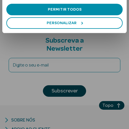
Nota adicional
PERMITIR TODOS
PERSONALIZAR
Subscreva a
Newsletter
Ver Tudo
Solares
Digite o seu e-mail
Corpo
Rosto
Subscrever
Lábios
Topo
Solares Bebé e
SOBRE NÓS
Criança