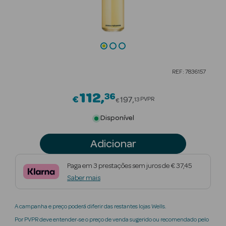
Beauty Season
Cuidados de
Cabelo
Beauty Season
REF: 7836157
Maquilhagem
112
36
Price reduced from
€
Beauty Season
197
PVPR
13
€
Maquilhagem
Disponível
Luxo
Adicionar
Beauty Season
Nutricosmética
Paga em 3 prestações sem juros de € 37,45
Saber mais
Beauty Season
Perfumes
A campanha e preço poderá diferir das restantes lojas Wells.
Beauty Season
Por PVPR deve entender-se o preço de venda sugerido ou recomendado pelo