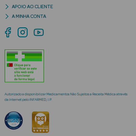
APOIO AO CLIENTE
A MINHA CONTA
mética Rosto e
Ver Tudo
Cosmética
Rosto
Hidratantes
Autorizado a disponibilizar Medicamentos Não Sujeitos a Receita Médica através
Séruns Faciais
da Internet pelo INFARMED, I.P.
Creme de Olhos
Anti-
envelhecimento