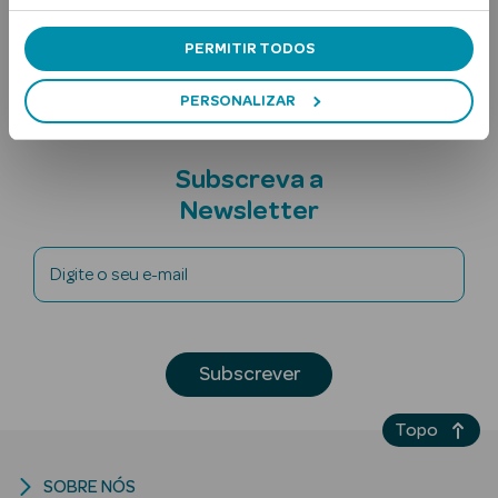
Nota adicional
PERMITIR TODOS
PERSONALIZAR
Subscreva a
Newsletter
Ver Tudo
Solares
Digite o seu e-mail
Corpo
Rosto
Subscrever
Lábios
Topo
Solares Bebé e
Criança
SOBRE NÓS