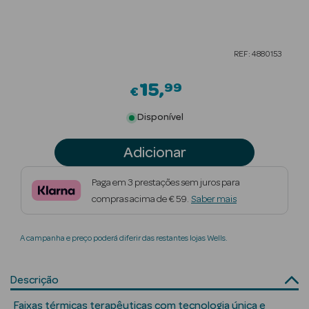
Beauty Season
Cuidados de
REF: 4880153
Cabelo
15
99
Beauty Season
€
Maquilhagem
Disponível
Beauty Season
Adicionar
Maquilhagem
Luxo
Paga em 3 prestações sem juros para
compras acima de € 59.
Saber mais
Beauty Season
Nutricosmética
A campanha e preço poderá diferir das restantes lojas Wells.
Beauty Season
Perfumes
Descrição
Beauty Season
Faixas térmicas terapêuticas com tecnologia única e