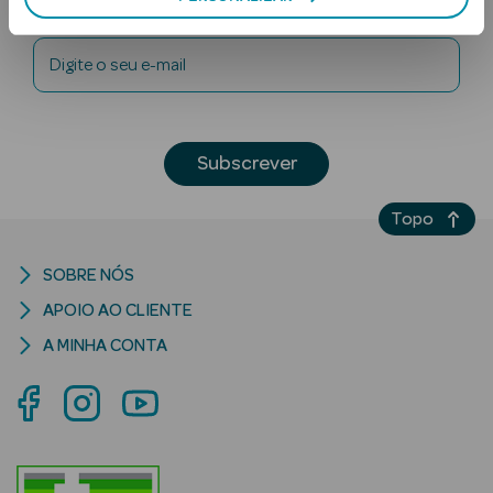
Newsletter
Digite o seu e-mail
Subscrever
Ver Tudo
Topo
Solares
SOBRE NÓS
Corpo
APOIO AO CLIENTE
Rosto
A MINHA CONTA
Lábios
Solares Bebé e
Criança