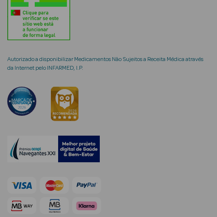
mética Rosto e
Autorizado a disponibilizar Medicamentos Não Sujeitos a Receita Médica através
da Internet pelo INFARMED, I.P.
Ver Tudo
Cosmética
Rosto
Hidratantes
Séruns Faciais
Creme de Olhos
Anti-
envelhecimento