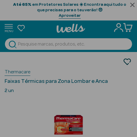
Até 65%
em Protetores Solares ☀️ Encontra aqui tudo o
que precisas para o teu verão! 😎
Aproveitar
MENU
portunidades
Ver Tudo
Beauty Season
Ortopedia
Alívio da Dor
Beauty Season
Thermacare
Cabelo
Faixas Térmicas para Zona Lombar e Anca
Profissional
2 un
Beauty Season
Cosmética
Beauty Season
Cosmética
Luxo