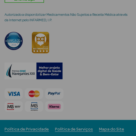
Autorizado a disponibilizar Medicamentos Não Sujeitos a Receita Médica através
da Internet pelo INFARMED, I.P.
mética Rosto e
Ver Tudo
Cosmética
Rosto
Hidratantes
Séruns Faciais
Creme de Olhos
Anti-
Política de Privacidade
Política de Serviços
Mapa do Site
envelhecimento