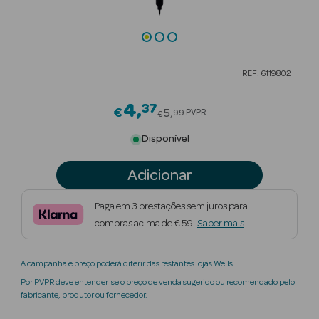
Beauty Season
Cuidados de
Cabelo
REF: 6119802
Beauty Season
4
37
Price reduced from
Maquilhagem
€
5
PVPR
99
€
Disponível
Beauty Season
Maquilhagem
Adicionar
Luxo
Beauty Season
Paga em 3 prestações sem juros para
Nutricosmética
compras acima de € 59.
Saber mais
Beauty Season
A campanha e preço poderá diferir das restantes lojas Wells.
Perfumes
Por PVPR deve entender-se o preço de venda sugerido ou recomendado pelo
fabricante, produtor ou fornecedor.
Beauty Season