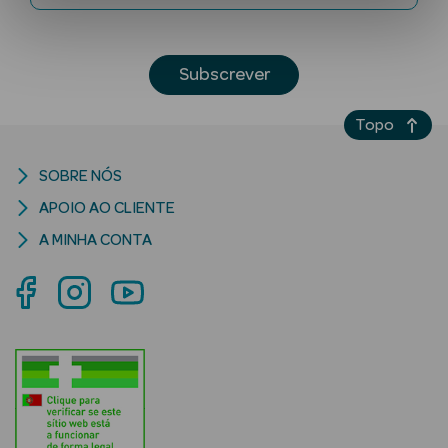
Subscrever
Topo
SOBRE NÓS
Ver Tudo
APOIO AO CLIENTE
Solares
A MINHA CONTA
Corpo
Rosto
Lábios
Solares Bebé e
Criança