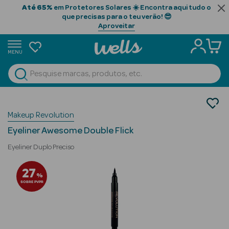
Até 65%
em Protetores Solares ☀️ Encontra aqui tudo o
que precisas para o teu verão! 😎
Aproveitar
MENU
portunidades
Ver Tudo
Beauty Season
Maquilhagem
Makeup Revolution
Olhos
Beauty Season
Eyeliner
Cabelo
Eyeliner Awesome Double Flick
Profissional
Eyeliner Duplo Preciso
Beauty Season
27
%
Cosmética
SOBRE PVPR
Beauty Season
Cosmética
Luxo