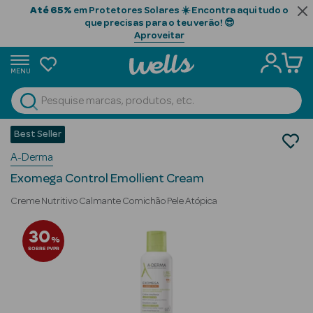
Até 65%
em Protetores Solares ☀️ Encontra aqui tudo o
que precisas para o teu verão! 😎
Aproveitar
MENU
portunidades
Ver Tudo
Beauty Season
Best Seller
Cosmética Rosto e Corpo
A-Derma
Cosmética Corpo
Beauty Season
Hidratantes
Cabelo
Exomega Control Emollient Cream
Profissional
Creme Nutritivo Calmante Comichão Pele Atópica
Beauty Season
30
%
Cosmética
SOBRE PVPR
Beauty Season
Cosmética
Luxo