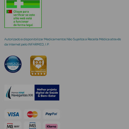
mética Rosto e
Autorizado a disponibilizar Medicamentos Não Sujeitos a Receita Médica através
da Internet pelo INFARMED, I.P.
Ver Tudo
Cosmética
Rosto
Hidratantes
Séruns Faciais
Creme de Olhos
Anti-
envelhecimento