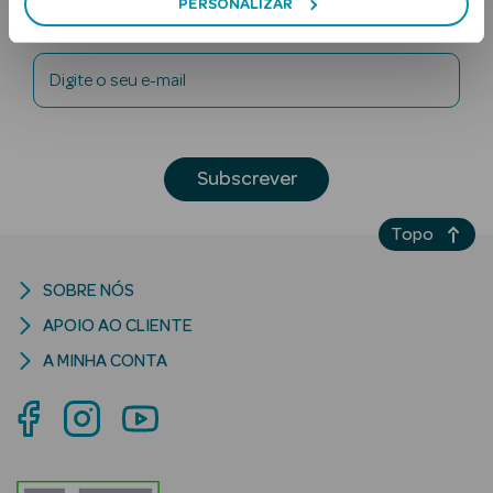
PERSONALIZAR
Newsletter
Digite o seu e-mail
Subscrever
Ver Tudo
Topo
Solares
Corpo
SOBRE NÓS
APOIO AO CLIENTE
Rosto
A MINHA CONTA
Lábios
Solares Bebé e
Criança