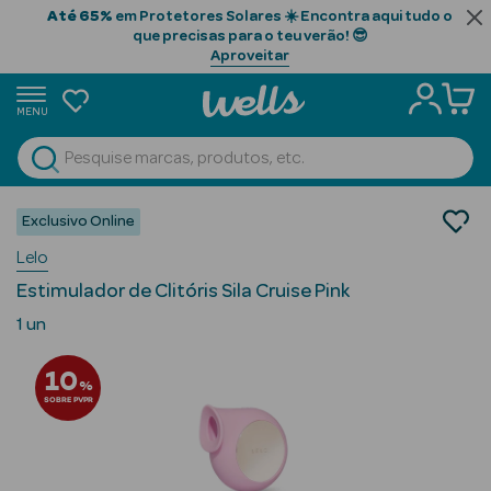
Até 65%
em Protetores Solares ☀️ Encontra aqui tudo o
que precisas para o teu verão! 😎
Aproveitar
MENU
portunidades
Ver Tudo
Beauty Season
Saúde
Exclusivo Online
Saúde Sexual
Beauty Season
Lelo
Brinquedos Sexuais
Cabelo
Estimulador de Clitóris Sila Cruise Pink
Profissional
1 un
Beauty Season
10
Cosmética
%
SOBRE PVPR
Beauty Season
Cosmética
Luxo