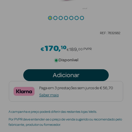
Beauty Season
Cuidados de
Cabelo
REF: 7832682
Beauty Season
Maquilhagem
170
10
Price reduced from
€
189
PVPR
00
€
Beauty Season
Disponível
Maquilhagem
Luxo
Adicionar
Beauty Season
Paga em 3 prestações sem juros de € 56,70
Nutricosmética
Saber mais
Beauty Season
A campanha e preço poderá diferir das restantes lojas Wells.
Perfumes
Por PVPR deve entender-se o preço de venda sugerido ou recomendado pelo
fabricante, produtor ou fornecedor.
Beauty Season