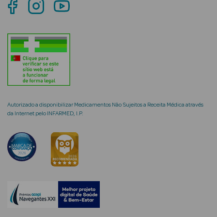
mética Rosto e
Ver Tudo
Cosmética
Autorizado a disponibilizar Medicamentos Não Sujeitos a Receita Médica através
Rosto
da Internet pelo INFARMED, I.P.
Hidratantes
Séruns Faciais
Creme de Olhos
Anti-
envelhecimento