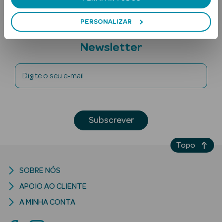
PERSONALIZAR
Subscreva a
Newsletter
Digite o seu e-mail
Ver Tudo
Solares
Subscrever
Corpo
Topo
Rosto
SOBRE NÓS
Lábios
APOIO AO CLIENTE
Solares Bebé e
A MINHA CONTA
Criança