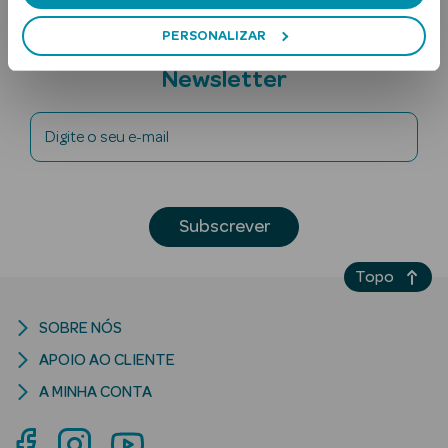
PERSONALIZAR
Subscreva a
Newsletter
Digite o seu e-mail
Ver Tudo
Solares
Subscrever
Corpo
Topo
Rosto
SOBRE NÓS
Lábios
APOIO AO CLIENTE
A MINHA CONTA
Solares Bebé e
Criança