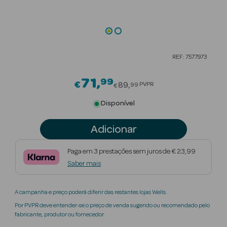
Beauty Season
Cuidados de
Cabelo
REF: 7577973
Beauty Season
Maquilhagem
71
99
Price reduced from
€
89
PVPR
99
€
Beauty Season
Disponível
Maquilhagem
Luxo
Adicionar
Beauty Season
Paga em 3 prestações sem juros de € 23,99
Nutricosmética
Saber mais
Beauty Season
A campanha e preço poderá diferir das restantes lojas Wells.
Perfumes
Por PVPR deve entender-se o preço de venda sugerido ou recomendado pelo
fabricante, produtor ou fornecedor.
Beauty Season