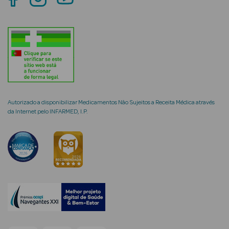
mética Rosto e
Ver Tudo
Autorizado a disponibilizar Medicamentos Não Sujeitos a Receita Médica através
Cosmética
da Internet pelo INFARMED, I.P.
Rosto
Hidratantes
Séruns Faciais
Creme de Olhos
Anti-
envelhecimento