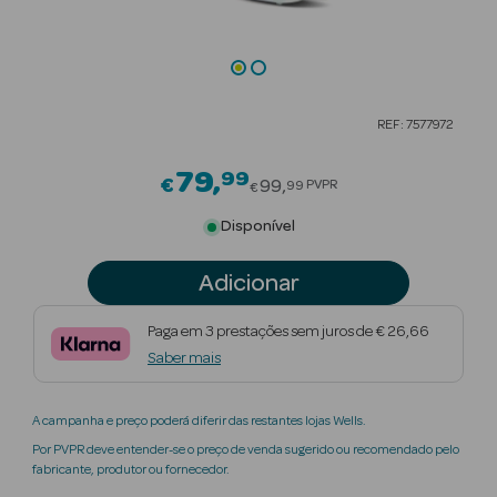
Beauty Season
Cuidados de
Cabelo
REF: 7577972
Beauty Season
Maquilhagem
79
99
Price reduced from
€
99
PVPR
99
€
Beauty Season
Disponível
Maquilhagem
Luxo
Adicionar
Beauty Season
Paga em 3 prestações sem juros de € 26,66
Nutricosmética
Saber mais
Beauty Season
A campanha e preço poderá diferir das restantes lojas Wells.
Perfumes
Por PVPR deve entender-se o preço de venda sugerido ou recomendado pelo
fabricante, produtor ou fornecedor.
Beauty Season