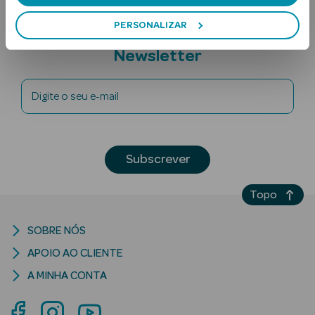
PERSONALIZAR
Subscreva a
Newsletter
Digite o seu e-mail
Ver Tudo
Solares
Subscrever
Corpo
Topo
Rosto
SOBRE NÓS
Lábios
APOIO AO CLIENTE
A MINHA CONTA
Solares Bebé e
Criança