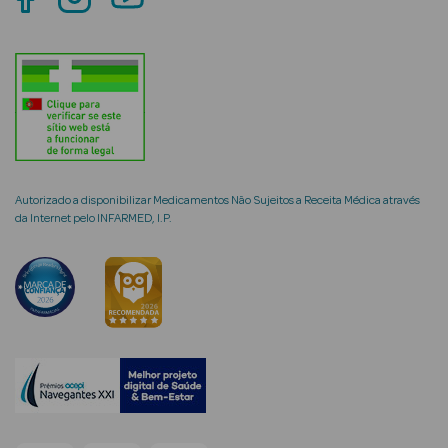
mética Rosto e
Ver Tudo
Autorizado a disponibilizar Medicamentos Não Sujeitos a Receita Médica através
Cosmética
da Internet pelo INFARMED, I.P.
Rosto
Hidratantes
Séruns Faciais
Creme de Olhos
Anti-
envelhecimento