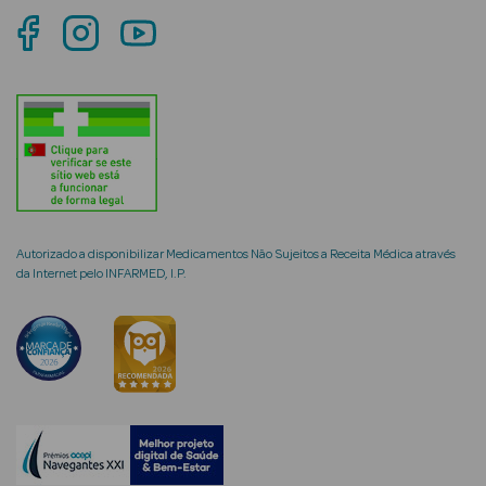
mética Rosto e
Ver Tudo
Cosmética
Rosto
Autorizado a disponibilizar Medicamentos Não Sujeitos a Receita Médica através
da Internet pelo INFARMED, I.P.
Hidratantes
Séruns Faciais
Creme de Olhos
Anti-
envelhecimento