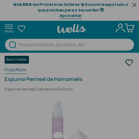
Até 65%
em Protetores Solares ☀️ Encontra aqui tudo o
que precisas para o teu verão! 😎
Aproveitar
MENU
portunidades
Ver Tudo
Beauty Season
Best Seller
Bebé e Mamã
Frida Mom
Mamã
Beauty Season
Cuidados Pós-Parto
Cabelo
Espuma Perineal de Hamamelis
Profissional
Espuma Perineal Calmante Pós-Parto
Beauty Season
Cosmética
Beauty Season
Cosmética
Luxo