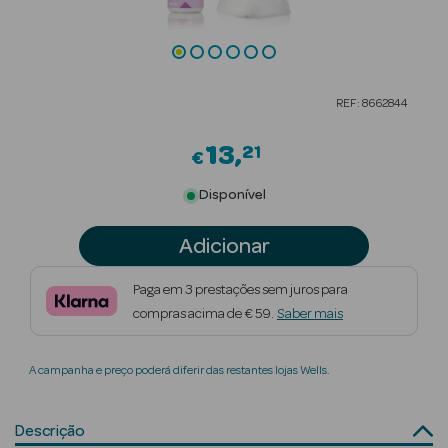
Beauty Season
Cuidados de
Cabelo
REF: 8662844
Beauty Season
13
21
Maquilhagem
€
Disponível
Beauty Season
Maquilhagem
Adicionar
Luxo
Beauty Season
Paga em 3 prestações sem juros para
Nutricosmética
compras acima de € 59.
Saber mais
Beauty Season
A campanha e preço poderá diferir das restantes lojas Wells.
Perfumes
Beauty Season
Descrição