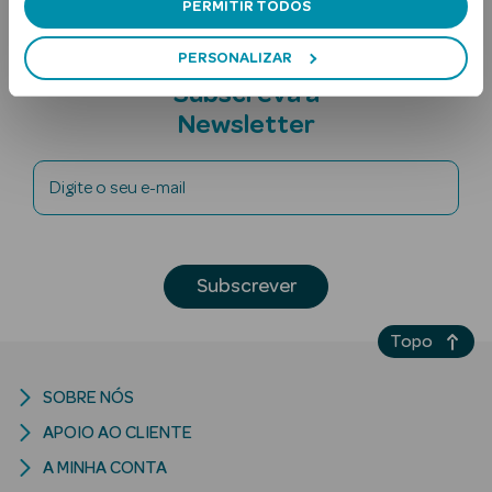
PERMITIR TODOS
PERSONALIZAR
Subscreva a
Newsletter
Digite o seu e-mail
Ver Tudo
Solares
Corpo
Subscrever
Rosto
Topo
Lábios
SOBRE NÓS
Solares Bebé e
APOIO AO CLIENTE
Criança
A MINHA CONTA