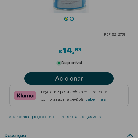
Beauty Season
Cuidados de
Cabelo
REF: 5242759
Beauty Season
Maquilhagem
14
63
€
Beauty Season
Disponível
Maquilhagem
Luxo
Adicionar
Beauty Season
Paga em 3 prestações sem juros para
Nutricosmética
compras acima de € 59.
Saber mais
Beauty Season
A campanha e preço poderá diferir das restantes lojas Wells.
Perfumes
Beauty Season
Descrição