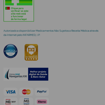
mética Rosto e
Autorizado a disponibilizar Medicamentos Não Sujeitos a Receita Médica através
da Internet pelo INFARMED, I.P.
Ver Tudo
Cosmética
Rosto
Hidratantes
Séruns Faciais
Creme de Olhos
Anti-
envelhecimento