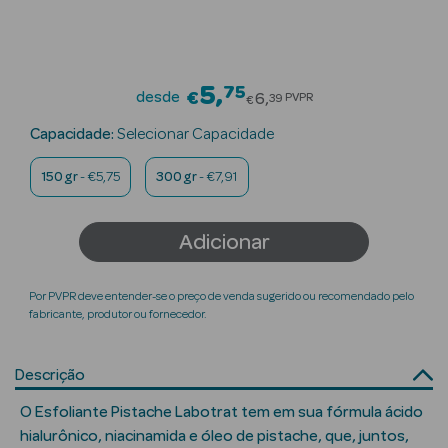
Beauty Season
Cuidados de
Cabelo
5
75
Price reduced from
desde
€
6
PVPR
39
€
Beauty Season
Capacidade:
Selecionar Capacidade
Maquilhagem
150 gr
- €5,75
300 gr
- €7,91
Beauty Season
Maquilhagem
Adicionar
Luxo
Beauty Season
Por PVPR deve entender-se o preço de venda sugerido ou recomendado pelo
Nutricosmética
fabricante, produtor ou fornecedor.
Beauty Season
Descrição
Perfumes
O Esfoliante Pistache Labotrat tem em sua fórmula ácido
Beauty Season
hialurônico, niacinamida e óleo de pistache, que, juntos,