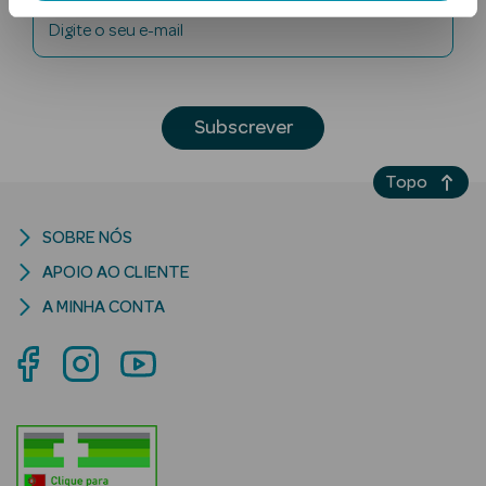
Digite o seu e-mail
Subscrever
Topo
Ver Tudo
Solares
SOBRE NÓS
APOIO AO CLIENTE
Corpo
A MINHA CONTA
Rosto
Lábios
Solares Bebé e
Criança