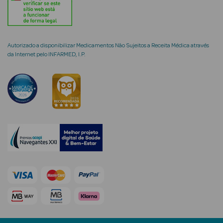
Autorizado a disponibilizar Medicamentos Não Sujeitos a Receita Médica através
mética Rosto e
da Internet pelo INFARMED, I.P.
Ver Tudo
Cosmética
Rosto
Hidratantes
Séruns Faciais
Creme de Olhos
Anti-
envelhecimento