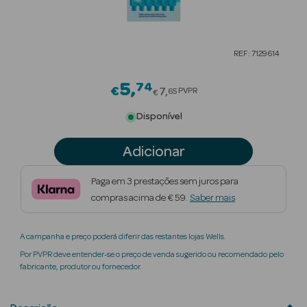
Beauty Season
Cuidados de
REF: 7129614
Cabelo
5
74
Price reduced from
Beauty Season
€
7
PVPR
65
€
Maquilhagem
Disponível
Beauty Season
Adicionar
Maquilhagem
Luxo
Paga em 3 prestações sem juros para
compras acima de € 59.
Saber mais
Beauty Season
Nutricosmética
A campanha e preço poderá diferir das restantes lojas Wells.
Beauty Season
Por PVPR deve entender-se o preço de venda sugerido ou recomendado pelo
Perfumes
fabricante, produtor ou fornecedor.
Beauty Season