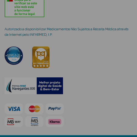
Autorizado a disponibilizar Medicamentos Não Sujeitos a Receita Médica através
mética Rosto e
da Internet pelo INFARMED, I.P.
Ver Tudo
Cosmética
Rosto
Hidratantes
Séruns Faciais
Creme de Olhos
Anti-
envelhecimento