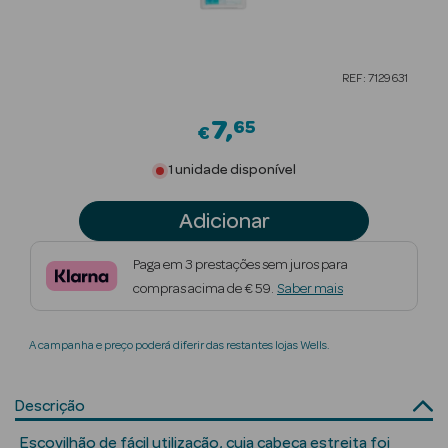
Beauty Season
Cuidados de
REF: 7129631
Cabelo
7
65
Beauty Season
€
Maquilhagem
1 unidade disponível
Beauty Season
Adicionar
Maquilhagem
Luxo
Paga em 3 prestações sem juros para
compras acima de € 59.
Saber mais
Beauty Season
Nutricosmética
A campanha e preço poderá diferir das restantes lojas Wells.
Beauty Season
Perfumes
Descrição
Beauty Season
Escovilhão de fácil utilização, cuja cabeça estreita foi