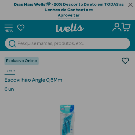
Dias Mais Wells!
💙 -20% Desconto Direto em TODAS as
Lentes de Contacto
👀
Aproveitar
MENU
portunidades
Ver Tudo
Beauty Season
Saúde
Exclusivo Online
Higiene Oral
Beauty Season
Tepe
Acessórios Interdentais
Cabelo
Escovilhão Angle 0,6Mm
Profissional
6 un
Beauty Season
Cosmética
Beauty Season
Cosmética
Luxo