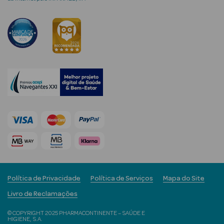
mética Rosto e
Ver Tudo
Cosmética
Rosto
Hidratantes
Séruns Faciais
Política de Privacidade
Política de Serviços
Mapa do Site
Creme de Olhos
Livro de Reclamações
Anti-
© COPYRIGHT 2025 PHARMACONTINENTE – SAÚDE E
envelhecimento
HIGIENE, S.A.