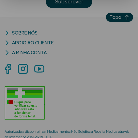
Subscrever
Topo
SOBRE NÓS
APOIO AO CLIENTE
A MINHA CONTA
Ver Tudo
Solares
Corpo
Rosto
Lábios
Solares Bebé e
Criança
Autorizado a disponibilizar Medicamentos Não Sujeitos a Receita Médica através
da Internet pelo INFARMED, I.P.