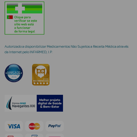
mética Rosto e
Autorizado a disponibilizar Medicamentos Não Sujeitos a Receita Médica através
da Internet pelo INFARMED, I.P.
Ver Tudo
Cosmética
Rosto
Hidratantes
Séruns Faciais
Creme de Olhos
Anti-
envelhecimento