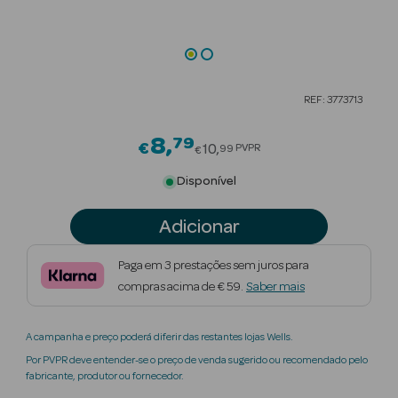
Beauty Season
Cuidados de
Cabelo
REF: 3773713
Beauty Season
Maquilhagem
8
79
Price reduced from
€
10
PVPR
99
€
Beauty Season
Disponível
Maquilhagem
Luxo
Adicionar
Beauty Season
Paga em 3 prestações sem juros para
Nutricosmética
compras acima de € 59.
Saber mais
Beauty Season
A campanha e preço poderá diferir das restantes lojas Wells.
Perfumes
Por PVPR deve entender-se o preço de venda sugerido ou recomendado pelo
fabricante, produtor ou fornecedor.
Beauty Season