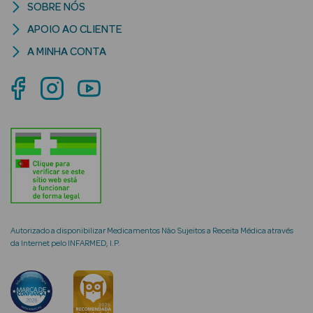
SOBRE NÓS
APOIO AO CLIENTE
A MINHA CONTA
mética Rosto e
Ver Tudo
Cosmética
Rosto
Hidratantes
Séruns Faciais
Autorizado a disponibilizar Medicamentos Não Sujeitos a Receita Médica através
da Internet pelo INFARMED, I.P.
Creme de Olhos
Anti-
envelhecimento