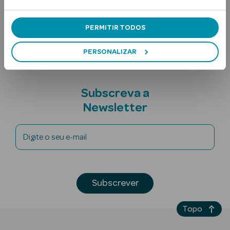
Uso Recomendado
Contra-indicações
PERMITIR TODOS
PERSONALIZAR
Subscreva a
Ver Tudo
Newsletter
Solares
Corpo
Digite o seu e-mail
Rosto
Lábios
Subscrever
Solares Bebé e
Topo
Criança