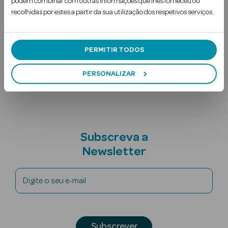
podem combinar com outras informações que lhes forneceu ou
Cor sortida, não é possíve…
recolhidas por estes a partir da sua utilização dos respetivos serviços.
Ler mais
Uso Recomendado
PERMITIR TODOS
Contra-indicações
PERSONALIZAR
Ver Tudo
Solares
Corpo
Subscreva a
Newsletter
Rosto
Lábios
Digite o seu e-mail
Solares Bebé e
Criança
Subscrever