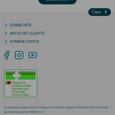
Topo
SOBRE NÓS
mética Rosto e
APOIO AO CLIENTE
A MINHA CONTA
Ver Tudo
Cosmética
Rosto
Hidratantes
Séruns Faciais
Creme de Olhos
Anti-
Autorizado a disponibilizar Medicamentos Não Sujeitos a Receita Médica através
envelhecimento
da Internet pelo INFARMED, I.P.