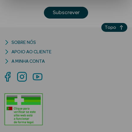
Subscrever
Topo
SOBRE NÓS
APOIO AO CLIENTE
Ver Tudo
A MINHA CONTA
Solares
Corpo
Rosto
Lábios
Solares Bebé e
Criança