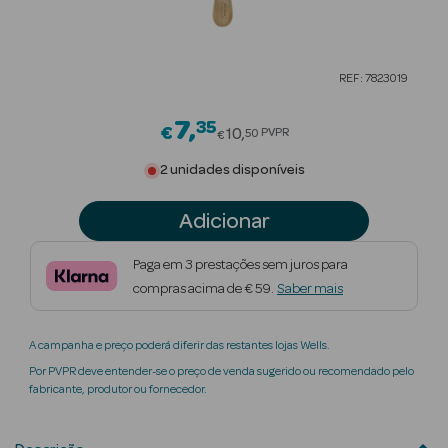
Beauty Season
Cuidados de
REF: 7823019
Cabelo
7
35
Price reduced from
Beauty Season
€
10
PVPR
50
€
Maquilhagem
2 unidades disponíveis
Beauty Season
Adicionar
Maquilhagem
Luxo
Paga em 3 prestações sem juros para
compras acima de € 59.
Saber mais
Beauty Season
Nutricosmética
A campanha e preço poderá diferir das restantes lojas Wells.
Beauty Season
Por PVPR deve entender-se o preço de venda sugerido ou recomendado pelo
Perfumes
fabricante, produtor ou fornecedor.
Beauty Season