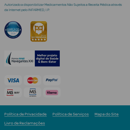
Autorizado a disponibilizar Medicamentos Não Sujeitos a Receita Médica através
da Internet pelo INFARMED, I.P.
mética Rosto e
Ver Tudo
Cosmética
Rosto
Hidratantes
Séruns Faciais
Creme de Olhos
Política de Privacidade
Política de Serviços
Mapa do Site
Anti-
Livro de Reclamações
envelhecimento