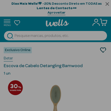
Dias Mais Wells!
💙 -20% Desconto Direto em TODAS as
Lentes de Contacto
👀
Aproveitar
MENU
portunidades
Ver Tudo
Beauty Season
Cabelo
Exclusivo Online
Acesssórios para Cabelo
Beauty Season
Beter
Escovas
Cabelo
Escova de Cabelo Detangling Bamwood
Profissional
1 un
Beauty Season
30
Cosmética
%
SOBRE PVPR
Beauty Season
Cosmética
Luxo