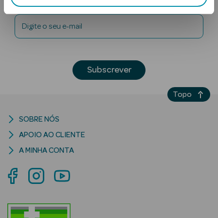
Digite o seu e-mail
Subscrever
Ver Tudo
Topo
Solares
SOBRE NÓS
Corpo
APOIO AO CLIENTE
Rosto
A MINHA CONTA
Lábios
Solares Bebé e
Criança