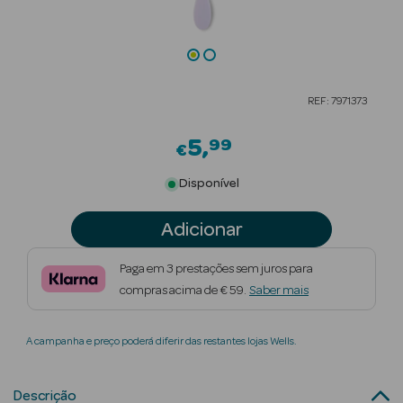
Beauty Season
Cuidados de
Cabelo
REF: 7971373
Beauty Season
Maquilhagem
5
99
€
Beauty Season
Disponível
Maquilhagem
Luxo
Adicionar
Beauty Season
Paga em 3 prestações sem juros para
Nutricosmética
compras acima de € 59.
Saber mais
Beauty Season
A campanha e preço poderá diferir das restantes lojas Wells.
Perfumes
Beauty Season
Descrição