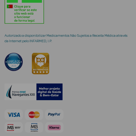
mética Rosto e
Autorizado a disponibilizar Medicamentos Não Sujeitos a Receita Médica através
da Internet pelo INFARMED, I.P.
Ver Tudo
Cosmética
Rosto
Hidratantes
Séruns Faciais
Creme de Olhos
Anti-
envelhecimento